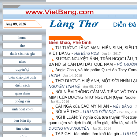
Aug 09, 2026
home
Biên khảo, Phê bình
thơ
TƯ TƯỞNG LÃNG MẠN, HIỆN SINH, SIÊU
-
VIỆT BẰNG
danh sách tác giả
Hải Bằng HDB
- Jun 14, 2017
SƯƠNG NGUYỆT ÁNH, TRẦN NGỌC LẦU, 
nhạc
-
BA NỮ SĨ CẬN ÐẠI ÐẤT QUÊ NAM
HỒ TRƯỜN
truyện/ký
Angie Chau, và tác phẩm Quiet As They Com
TRINH
- Jun 14, 2016
biên khảo,phê bình
THƠ DƯƠNG HUỆ ANH, MỘT ÐỜI NHÌN LẠI
điểm sách
NGUYỄN TINH VỆ
- Apr 08, 2016
NỖI NIỀM THÔNG CẢM VÀ TIẾNG VỖ TAY
quan điểm
MIMI CỦA DƯƠNG NHƯ NGUYỆN (Uyen Nicole 
phỏng vấn
- Jan 01, 2016
-
CÁI NGÃ của CAO MỴ NHAN
VIỆT BẰNG
- 
sinh hoạt vh-nt
-
NÓI VỀ THƠ
LƯU NGUYỄN ĐẠT
- Feb 05, 201
NGHỊ LUẬN: Ý nghĩa của tựa truyện “Postcar
ban biên tập
quan niệm về dịch thuật, diễn giải, diễn tả, và d
tìm kiếm
DƯƠNG NHƯ NGUYỆN
- Jan 31, 2014
-
TẠP GHI: tác phẩm làm khổ tác giả
LƯU DI
thư tín