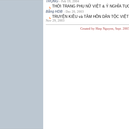
TRỌNG
- Feb 19, 2004
THỜI TRANG PHỤ NỮ VIỆT & Ý NGHĨA TỤ
Bằng HDB
- Dec 20, 2003
TRUYỆN KIỀU và TÂM HỒN DÂN TỘC VIỆT
Nov 29, 2003
Created by Hiep Nguyen, Sept. 200