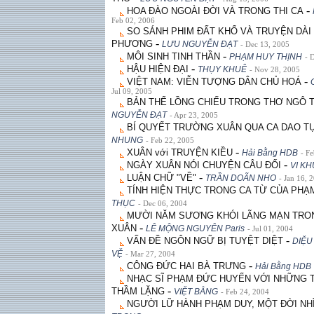
-
HOA ĐÀO NGOÀI ĐỜI VÀ TRONG THI CA
Feb 02, 2006
SO SÁNH PHIM ÐẤT KHỔ VÀ TRUYỆN DÀI
-
PHƯƠNG
LƯU NGUYỄN ÐẠT
- Dec 13, 2005
-
MÔI SINH TINH THẦN
PHẠM HUY THỊNH
- 
-
HẬU HIỆN ÐẠI
THỤY KHUÊ
- Nov 28, 2005
-
VIỆT NAM: VIỄN TƯỢNG DÂN CHỦ HOÁ
Jul 09, 2005
BẢN THỂ LỒNG CHIẾU TRONG THƠ NGÔ T
NGUYỄN ÐẠT
- Apr 23, 2005
BÍ QUYẾT TRƯỜNG XUÂN QUA CA DAO T
NHUNG
- Feb 22, 2005
-
XUÂN với TRUYỆN KIỀU
Hải Bằng HDB
- F
-
NGÀY XUÂN NÓI CHUYỆN CÂU ÐỐI
VI K
-
LUẬN CHỮ "VỀ"
TRẦN DOÃN NHO
- Jan 16, 
TÍNH HIỆN THỰC TRONG CA TỪ CỦA PH
THỤC
- Dec 06, 2004
MƯỜI NĂM SƯƠNG KHÓI LÃNG MẠN TRON
-
XUÂN
LÊ MỘNG NGUYÊN Paris
- Jul 01, 2004
-
VẤN ĐỀ NGÔN NGỮ BỊ TUYỆT DIỆT
DIỆU
VỆ
- Mar 27, 2004
-
CÔNG ÐỨC HAI BÀ TRƯNG
Hải Bằng HDB
NHẠC SĨ PHẠM ÐỨC HUYẾN VỚI NHỮNG 
-
THẦM LẶNG
VIỆT BẰNG
- Feb 24, 2004
NGƯỜI LỮ HÀNH PHẠM DUY, MỘT ÐỜI NHÌ