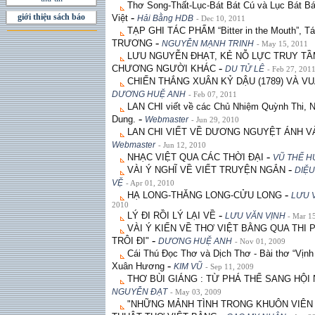
Thơ Song-Thất-Lục-Bát Bát Cú và Lục Bát Bá
-
giới thiệu sách báo
Việt
Hải Bằng HDB
- Dec 10, 2011
TẠP GHI TÁC PHẨM “Bitter in the Mouth”, 
-
TRƯƠNG
NGUYỄN MẠNH TRINH
- May 15, 2011
LƯU NGUYỄN ÐHẠT, KẺ NỖ LỰC TRUY TẦ
-
CHƯƠNG NGƯỜI KHÁC
DU TỬ LÊ
- Feb 27, 201
CHIẾN THẮNG XUÂN KỶ DẬU (1789) VÀ 
DƯƠNG HUỆ ANH
- Feb 07, 2011
LAN CHI viết về các Chủ Nhiệm Quỳnh Thi, 
-
Dung.
Webmaster
- Jun 29, 2010
LAN CHI VIẾT VỀ DƯƠNG NGUYỆT ÁNH V
Webmaster
- Jun 12, 2010
-
NHẠC VIỆT QUA CÁC THỜI ĐẠI
VŨ THẾ 
-
VÀI Ý NGHĨ VỀ VIẾT TRUYỆN NGẮN
DIỆU
VỆ
- Apr 01, 2010
-
HẠ LONG-THĂNG LONG-CỬU LONG
LƯU 
2010
-
LÝ ĐI RỒI LÝ LẠI VỀ
LƯU VĂN VỊNH
- Mar 1
VÀI Ý KIẾN VỀ THƠ VIỆT BẰNG QUA THI 
-
TRÔI ĐI"
DƯƠNG HUỆ ANH
- Nov 01, 2009
Cái Thú Đọc Thơ và Dịch Thơ - Bài thơ “Vịnh
-
Xuân Hương
KIM VŨ
- Sep 11, 2009
THƠ BÙI GIÁNG : TỪ PHÁ THỂ SANG HỘI
NGUYỄN ÐẠT
- May 03, 2009
"NHỮNG MẢNH TÌNH TRONG KHUÔN VIÊN 