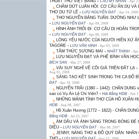
-
THUẬT THƠ VIỆT BẰNG
CAO MỴ NHÂN
- Apr 2
CHẤM DỨT LUÂN HỒI: CƠ CẤU ẨN DỤ VÀ
-
THƠ DU TỬ LÊ
LƯU NGUYỄN ÐẠT
- Apr 14, 2009
THƠ NGUYỄN ÐĂNG TUẤN: DƯỜNG NHƯ L
-
LƯU NGUYỄN ÐẠT
- Apr 09, 2009
HÌNH ẢNH TRÔI ÐI: CƠ CẤU DỊ HOÃN TR
-
LƯU NGUYỄN ÐẠT
- Apr 08, 2009
LÒNG YÊU NƯỚC CỦA NGƯỜI HIỀN XỨ ẤN 
-
TAGORE
LƯU VĂN VỊNH
- Apr 03, 2009
-
TÂM THỨC SƯƠNG MAI
NHẬT THỊNH
- Apr
LƯU NGUYỄN ÐẠT VÀ PHÊ BÌNH VĂN HỌC
BÍCH SAN
- Mar 27, 2009
-
VÀI SUY NGHĨ VỀ CÕI GIÀ TRÊN ĐẤT LẠ
Aug 02, 2008
SÁNG TẠO KẾT SINH TRONG THI CA ĐỖ B
ÐẠT
- Apr 19, 2008
NGUYỄN TRÃI (1380 – 1442): CHÂN DUNG v
-
sao có Vụ Án Lệ Chi Viên?
Hải Bằng HDB
- Feb 1
NHỮNG MẢNH TÌNH THƠ CỦA HỒ XUÂN 
HDB
- Aug 08, 2007
Hồ Xuân Hương (1772 – 1822) - CHÂN DUN
Bằng HDB
- Jul 23, 2007
ÁM DẤU VÀ ÁNH SÁNG TRONG BÓNG ĐÈ 
-
DIỆU
LƯU NGUYỄN ÐẠT
- Mar 08, 2007
JENNY, NÀNG THƠ & ĐỖ QUÝ DÂN: NHÂN
-
THƠ
LƯU NGUYỄN ÐẠT
- Aug 13, 2006