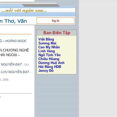
log in
Ban Biên Tập
Việt Bằng
-
G
HOÀNG NGỌC
Sương Mai
Cao Mỵ Nhân
VĂN CHƯƠNG NGHỆ
Linh Vang
-
HẢI NGOẠI
Ngô Tịnh Yên
Chiêu Hòang
Dương Huệ Anh
 NGUYỄN ÐẠT
- Oct
Hải Bằng HDB
Jenny Đỗ
-
LƯU NGUYỄN ÐẠT
-
9, 2006
3