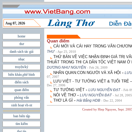
Aug 07, 2026
home
Quan điểm
thơ
CÁI MỚI VÀ CÁI HAY TRONG VĂN CHƯƠN
danh sách tác giả
THƯ
- Apr 25, 2010
THỬ BÀN VỀ VIỆC NHẬN ĐỊNH GIÁ TRỊ 
nhạc
THUẬT TRONG THI CA DÂN TỘC VIỆT NAM Ở 
truyện/ký
DƯƠNG NHƯ NGUYỆN
- Feb 26, 2009
-
NHÃN QUAN:CON NGƯỜI VÀ XÃ HỘI
LƯU
biên khảo,phê bình
07, 2007
LƯU VIỆT - TƯ TƯỞNG VIỆT & TUỔI TRẺ
điểm sách
Dec 27, 2006
-
TƯ TƯỞNG VIỆT
quan điểm
LƯU NGUYỄN ÐẠT
- Feb 0
-
NÓI VỀ THƠ
LƯU NGUYỄN ÐẠT
- Jul 28, 2005
phỏng vấn
-
THƠ LÀ GÌ
Hải Bằng HDB
- Dec 22, 2004
sinh hoạt vh-nt
Created by Hiep Nguyen, Sept. 200
ban biên tập
tìm kiếm
thư tín