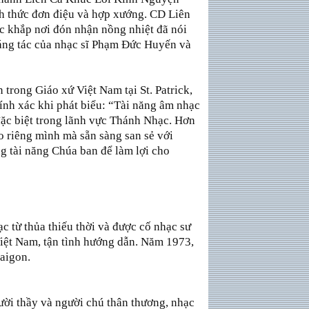
h thức đơn điệu và hợp xướng. CD Liên
 khắp nơi đón nhận nồng nhiệt đã nói
 sáng tác của nhạc sĩ Phạm Ðức Huyến và
trong Giáo xứ Việt Nam tại St. Patrick,
hính xác khi phát biểu: “Tài năng âm nhạc
ặc biệt trong lãnh vực Thánh Nhạc. Hơn
o riêng mình mà sẵn sàng san sẻ với
g tài năng Chúa ban để làm lợi cho
 từ thủa thiếu thời và được cố nhạc sư
iệt Nam, tận tình hướng dẫn. Năm 1973,
Saigon.
ười thầy và người chú thân thương, nhạc