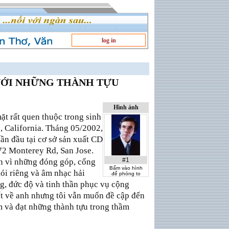
log in
VỚI NHỮNG THÀNH TỰU
Hình ảnh
t rất quen thuộc trong sinh
 California. Tháng 05/2002,
lần đầu tại cơ sở sản xuất CD
2 Monterey Rd, San Jose.
#1
n vì những đóng góp, cống
Bấm vào hình
ói riêng và âm nhạc hải
để phóng to
g, đức độ và tinh thần phục vụ cộng
ết về anh nhưng tôi vẫn muốn đề cập đến
m và đạt những thành tựu trong thầm