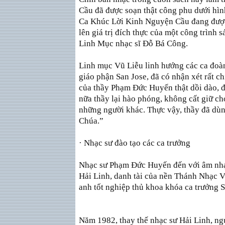
Cầu đã được soạn thật công phu dưới hìn
Ca Khúc Lời Kinh Nguyện Cầu đang được
lên giá trị đích thực của một công trình
Linh Mục nhạc sĩ Ðỗ Bá Công.
Linh mục Vũ Liễu linh hướng các ca đoàn 
giáo phận San Jose, đã có nhận xét rất c
của thầy Phạm Ðức Huyến thật dồi dào, đ
nữa thầy lại hào phóng, không cất giữ ch
những người khác. Thực vậy, thầy đã dùn
Chúa.”
· Nhạc sư đào tạo các ca trưởng
Nhạc sư Phạm Ðức Huyến đến với âm nhạc
Hải Linh, danh tài của nền Thánh Nhạc V
anh tốt nghiệp thủ khoa khóa ca trưởng 
Năm 1982, thay thế nhạc sư Hải Linh, ng