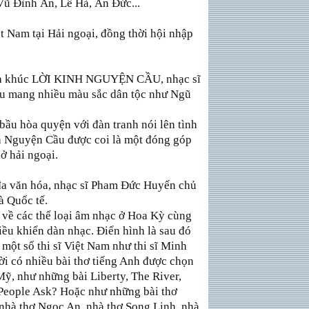
Vũ Ðình Ân, Lê Hà, Ân Ðức...
t Nam tại Hải ngoại, đồng thời hội nhập
 Ca khúc LỜI KINH NGUYỆN CẦU, nhạc sĩ
u mang nhiều màu sắc dân tộc như Ngũ
 bầu hòa quyện với đàn tranh nói lên tình
nh Nguyện Cầu được coi là một đóng góp
ở hải ngoại.
đa văn hóa, nhạc sĩ Pham Ðức Huyến chủ
à Quốc tế.
 về các thể loại âm nhạc ở Hoa Kỳ cùng
iều khiển dàn nhạc. Ðiển hình là sau đó
 một số thi sĩ Việt Nam như thi sĩ Minh
ời có nhiều bài thơ tiếng Anh được chọn
Mỹ, như những bài Liberty, The River,
People Ask? Hoặc như những bài thơ
nhà thơ Ngọc An, nhà thơ Song Linh, nhà