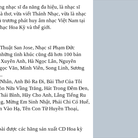
 nhạc sĩ đa năng đa hiệu, là nhạc sĩ
à thơ, vừa viết Thánh Nhạc, vừa là nhạc
ủ trương phát huy âm nhạc Việt Nam tại
hạc Hoa Kỳ và thế giới.
Thuật San Jose, Nhạc sĩ Phạm Ðức
 những tình khúc cũng đã hơn 100 bản
ng Xuyên Anh, Hà Ngọc Lân, Nguyên
ọc Văn, Minh Viên, Song Linh, Sương
..
 Nhân, Anh Bỏ Ra Ði, Bài Thơ Của Tôi
òn Nửa Vầng Trăng, Hát Trong Ðêm Ðen,
Thái Bình, Hãy Cho Anh, Lắng Tiếng Ru
, Mừng Em Sinh Nhật, Phải Chi Có Huế,
n Vào Hạ, Tên Con Từ Huyền Thoại,
bài được các hãng sản xuất CD Hoa kỳ