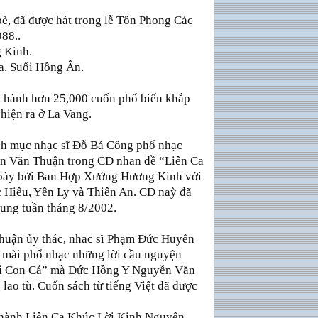
bè, đã được hát trong lễ Tôn Phong Các
88..
 Kinh.
a, Suối Hồng Ân.
t hành hơn 25,000 cuốn phổ biến khắp
hiện ra ở La Vang.
nh mục nhạc sĩ Ðỗ Bá Công phổ nhạc
n Văn Thuận trong CD nhan đề “Liên Ca
 bày bởi Ban Hợp Xướng Hương Kinh với
c Hiếu, Yên Ly và Thiên An. CD naỳ đã
ung tuần tháng 8/2002.
uận ủy thác, nhac sĩ Phạm Ðức Huyến
 mài phổ nhạc những lời cầu nguyện
ai Con Cá” mà Ðức Hồng Y Nguyễn Văn
 lao tù. Cuốn sách từ tiếng Việt đã được
thành Liên Ca Khúc Lời Kinh Nguyện