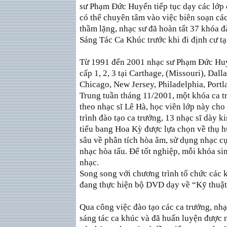
sư Phạm Ðức Huyến tiếp tục dạy các lớp 
có thể chuyên tâm vào việc biên soạn cá
thầm lặng, nhạc sư đã hoàn tất 37 khóa đà
Sáng Tác Ca Khúc trước khi đi định cư t
Từ 1991 đến 2001 nhạc sư Phạm Ðức Huyế
cấp 1, 2, 3 tại Carthage, (Missouri), Dall
Chicago, New Jersey, Philadelphia, Portl
Trung tuần tháng 11/2001, một khóa ca tr
theo nhạc sĩ Lê Hà, học viên lớp này cho
trình đào tạo ca trưởng, 13 nhạc sĩ dày 
tiểu bang Hoa Kỳ được lựa chọn về thụ 
sâu về phân tích hòa âm, sử dụng nhạc c
nhạc hòa tấu. Ðể tốt nghiệp, mỗi khóa si
nhạc.
Song song với chương trình tổ chức các
đang thực hiện bộ DVD dạy về “Kỹ thuật
Qua công việc đào tạo các ca trưởng, n
sáng tác ca khúc và đã huấn luyện được 