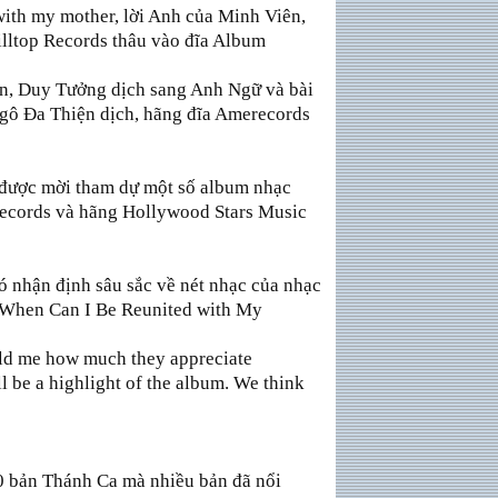
with my mother, lời Anh của Minh Viên,
lltop Records thâu vào đĩa Album
n, Duy Tưởng dịch sang Anh Ngữ và bài
ô Ða Thiện dịch, hãng đĩa Amerecords
 được mời tham dự một số album nhạc
Records và hãng Hollywood Stars Music
 nhận định sâu sắc về nét nhạc của nhạc
 When Can I Be Reunited with My
old me how much they appreciate
ll be a highlight of the album. We think
0 bản Thánh Ca mà nhiều bản đã nổi