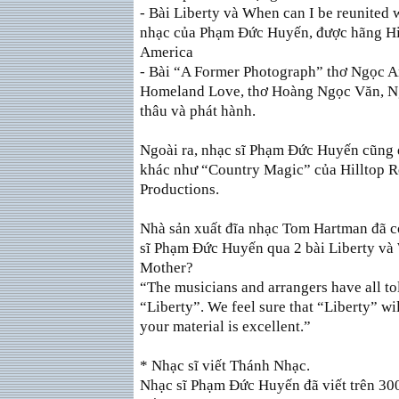
- Bài Liberty và When can I be reunited 
nhạc của Phạm Ðức Huyến, được hãng Hi
America
- Bài “A Former Photograph” thơ Ngọc A
Homeland Love, thơ Hoàng Ngọc Văn, Ng
thâu và phát hành.
Ngoài ra, nhạc sĩ Phạm Ðức Huyến cũng
khác như “Country Magic” của Hilltop 
Productions.
Nhà sản xuất đĩa nhạc Tom Hartman đã có
sĩ Phạm Ðức Huyến qua 2 bài Liberty và
Mother?
“The musicians and arrangers have all t
“Liberty”. We feel sure that “Liberty” wi
your material is excellent.”
* Nhạc sĩ viết Thánh Nhạc.
Nhạc sĩ Phạm Ðức Huyến đã viết trên 30