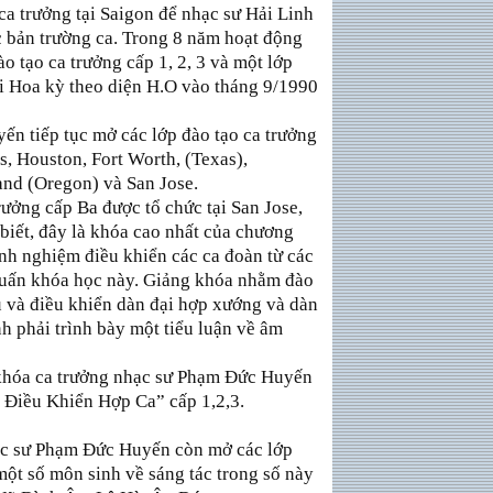
ca trưởng tại Saigon để nhạc sư Hải Linh
c bản trường ca. Trong 8 năm hoạt động
o tạo ca trưởng cấp 1, 2, 3 và một lớp
ại Hoa kỳ theo diện H.O vào tháng 9/1990
n tiếp tục mở các lớp đào tạo ca trưởng
as, Houston, Fort Worth, (Texas),
and (Oregon) và San Jose.
ưởng cấp Ba được tổ chức tại San Jose,
 biết, đây là khóa cao nhất của chương
kinh nghiệm điều khiển các ca đoàn từ các
huấn khóa học này. Giảng khóa nhằm đào
ụ và điều khiển dàn đại hợp xướng và dàn
nh phải trình bày một tiểu luận về âm
 khóa ca trưởng nhạc sư Phạm Ðức Huyến
 Ðiều Khiển Hợp Ca” cấp 1,2,3.
hạc sư Phạm Ðức Huyến còn mở các lớp
một số môn sinh về sáng tác trong số này