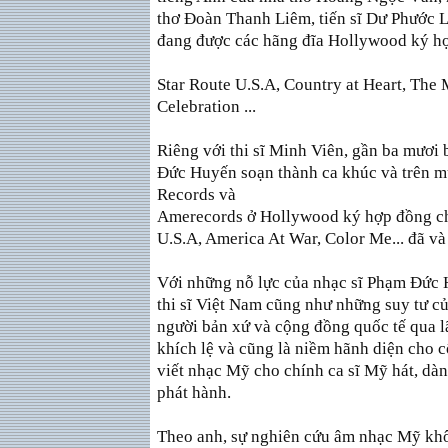
thơ Ðoàn Thanh Liêm, tiến sĩ Dư Phước L
đang được các hãng đĩa Hollywood ký h
Star Route U.S.A, Country at Heart, The
Celebration ...
Riêng với thi sĩ Minh Viên, gần ba mươi 
Ðức Huyến soạn thành ca khúc và trên mư
Records và
Amerecords ở Hollywood ký hợp đồng ch
U.S.A, America At War, Color Me... đã v
Với những nỗ lực của nhạc sĩ Phạm Ðức 
thi sĩ Việt Nam cũng như những suy tư c
người bản xứ và cộng đồng quốc tế qua l
khích lệ và cũng là niềm hãnh diện cho 
viết nhạc Mỹ cho chính ca sĩ Mỹ hát, dà
phát hành.
Theo anh, sự nghiên cứu âm nhạc Mỹ khôn