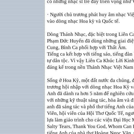
có những nhạc sĩ trẻ đầy triển vọng như 
· Người chủ trương phát huy âm nhạc Việ
vào dòng nhạc Hoa kỳ và Quốc tế.
Dòng Thánh Nhạc, đặc biệt trong Liên
Phạm Ðức Huyến đã dùng những giai điệ
Cung, Bình Ca phối hợp với Thất Âm.
Tiếng ca kết hợp với tiếng sáo, tiếng đàn
tự dân tộc. Vì vậy Liên Ca Khúc Lời Ki
đáng kể trong nền Thánh Nhạc Việt Nam 
Sống ở Hoa Kỳ, một đất nước đa chủng, 
trương hội nhập với dòng nhạc Hoa Kỳ v
Anh đã dành ra hơn 5 năm để nghiên cứu
với những kỹ thuật sáng tác, hòa âm và đ
anh đã sáng tác và phổ thơ tiếng Anh của
Viên, hội viên của Hội Thơ Quốc Tế, ngư
lựa làm giáo trình cho các viện Ðại Học 
Salty Tears, Thank You God, Whom Can 
tiếng Anh của nhà thơ Hoàng Ngọc Văn, 