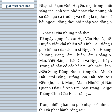
Nhạc sĩ Phạm Ðức Huyến, một trong những
giới thiệu sách báo
sáng tác, anh vừa phổ nhạc cho những nh
sư đào tạo ca trưởng và cũng là người ch
hải ngoại, đồng thời hội nhập vào dòng n
· Nhạc sĩ của những nhà thơ.
Từ ngày cộng tác với Hội Văn Học Nghệ 
Huyến viết khá nhiều về Tình Ca. Riêng
phổ từ thơ của các thi sĩ Ngọc An, Hoà
Phương, Băng Tâm, Thiện Tâm, Hoàng Ng
Mai, Việt Bằng, Thảo Chi và Ngọc Thủy .
Trong số này có các bài: “ Ánh Mắt Tình
,Bến Sông Trăng, Buồn Trong Cơn Mê, C
Hát Dưới Bóng Trường Sơn, Hát Bên Bờ 
Ðêm (hợp ca), Mong Manh Như Giọt Nắng
Quanh Ðây Là Anh Em. Say Trăng, Saigo
Tháng Chín Của Em, Trăng ...
Trong những bài thơ phổ nhạc, có nhiều 
thu và phát hành rộng rãi: