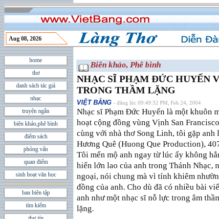
Aug 08, 2026
home
Biên khảo, Phê bình
thơ
NHẠC SĨ PHẠM ÐỨC HUYẾN 
danh sách tác giả
TRONG THẦM LẶNG
nhạc
VIỆT BẰNG
- đăng lúc 09:49:32 PM, Feb 24, 2004
Nhạc sĩ Phạm Ðức Huyến là một khuôn mặ
truyện ngắn
hoạt cộng đồng vùng Vịnh San Francisco,
biên khảo,phê bình
cùng với nhà thơ Song Linh, tôi gặp anh 
điểm sách
Hương Quê (Huong Que Production), 407
phỏng vấn
Tôi mến mộ anh ngay từ lúc ấy không hẳ
quan điểm
hiến lớn lao của anh trong Thánh Nhạc, n
sinh hoạt văn học
ngoại, nói chung mà vì tính khiêm nhườn
đồng của anh. Cho dù đã có nhiều bài vi
ban biên tập
anh như một nhạc sĩ nỗ lực trong âm thầ
tìm kiếm
lặng.
thư tín