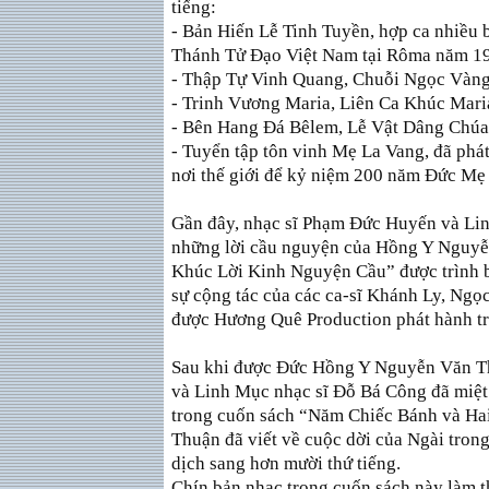
tiếng:
- Bản Hiến Lễ Tinh Tuyền, hợp ca nhiều 
Thánh Tử Ðạo Việt Nam tại Rôma năm 19
- Thập Tự Vinh Quang, Chuỗi Ngọc Vàng
- Trinh Vương Maria, Liên Ca Khúc Mari
- Bên Hang Ðá Bêlem, Lễ Vật Dâng Chúa
- Tuyển tập tôn vinh Mẹ La Vang, đã phá
nơi thế giới để kỷ niệm 200 năm Ðức Mẹ 
Gần đây, nhạc sĩ Phạm Ðức Huyến và Li
những lời cầu nguyện của Hồng Y Nguyễ
Khúc Lời Kinh Nguyện Cầu” được trình
sự cộng tác của các ca-sĩ Khánh Ly, Ngọ
được Hương Quê Production phát hành tr
Sau khi được Ðức Hồng Y Nguyễn Văn Th
và Linh Mục nhạc sĩ Ðỗ Bá Công đã miệt
trong cuốn sách “Năm Chiếc Bánh và H
Thuận đã viết về cuộc dời của Ngài trong
dịch sang hơn mười thứ tiếng.
Chín bản nhạc trong cuốn sách này làm 