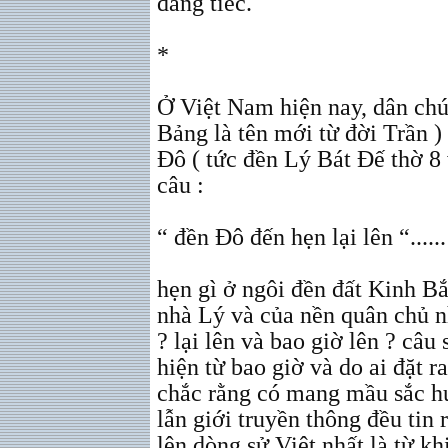
đáng tiếc.
*
Ở Việt Nam hiện nay, dân ch
Bảng là tên mới từ đời Trần ) 
Đô ( tức đền Lý Bát Đế thờ 8 
câu :
“ đền Đô đến hẹn lại lên “......
hẹn gì ở ngôi đền đất Kinh Bắ
nhà Lý và của nền quân chủ 
? lại lên và bao giờ lên ? câ
hiện từ bao giờ và do ai đặt r
chắc rằng có mang mầu sắc h
lẫn giới truyền thông đều tin 
lên dòng sử Việt nhất là từ k