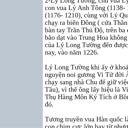
2-Lý Long Tường, chú vua Lý
con vua Lý Anh Tông (1138-
(1176- 1210), cùng với Lý Q
chạy ra biển Đông ( cửa Thần
bàn tay Trần Thủ Độ, trên ba
bão dạt vào Trung Hoa không 
của Lý Long Tường đến được 
nay, vào năm 1226.
Lý Long Tường khi ấy ở khoản
nguyện noi gương Vi Tử đời Â
chạy sang nhà Chu để giữ việc
Tầu), vì thế ông lấy hiệu là V
Thụ Hàng Môn Ký Tích ở Bồn
đó.
Tương truyền vua Hàn quốc 
con chim cực lớn bay từ phư