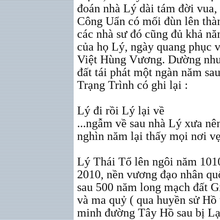
đoán nhà Lý dài tám đời vua,
Công Uẩn có mối đùn lên thàn
các nhà sư đó cũng đủ khả nă
của họ Lý, ngày quang phục 
Việt Hùng Vương. Dường như 
đất tái phát một ngàn năm sa
Trạng Trình có ghi lại :
Lý đi rồi Lý lại về
...ngẫm về sau nhà Lý xưa nê
nghìn năm lại thấy mọi nơi vẹ
Lý Thái Tổ lên ngôi năm 101
2010, nền vương đạo nhân quố
sau 500 năm long mạch đất G
và ma quỷ ( qua huyền sử Hồ
minh đường Tây Hồ sau bị Lạ