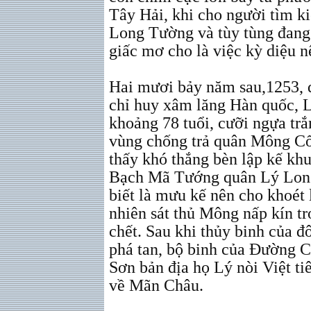
Tây Hải, khi cho người tìm k
Long Tường và tùy tùng đang 
giấc mơ cho là việc kỳ diệu nê
Hai mươi bảy năm sau,1253,
chỉ huy xâm lăng Hàn quốc, 
khoảng 78 tuổi, cưỡi ngựa tr
vùng chống trả quân Mông Cổ
thấy khó thắng bèn lập kế kh
Bạch Mã Tướng quân Lý Lon
biết là mưu kế nên cho khoét 
nhiên sát thủ Mông nấp kín tr
chết. Sau khi thủy binh của 
phá tan, bộ binh của Đường C
Sơn bản địa họ Lý nòi Việt tiê
về Mãn Châu.