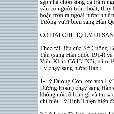
sập nhà chôn sống cả trăm ng
vẫn có người trốn thoát, thay
hoặc trốn ra ngoài nước như 
Tường vượt biển sang Hàn Q
CÓ HAI CHI HỌ LÝ ĐI S
Theo tài liệu của Sở Cuồng L
Tân (sang Hàn quốc 1914) và
Viện Khảo Cổ Hà Nội, năm 195
Lý chạy sang nước Hàn :
1-Lý Dương Côn, em vua Lý T
Dương Hoán) chạy sang Hàn qu
không nói rõ loạn gì và tại s
chỉ biết Lý Tinh Thiện hiện đạ