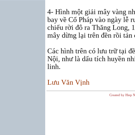
4- Hình một giải mây vàng n
bay về Cổ Pháp vào ngày lễ r
chiếu rời đô ra Thăng Long, 1
mây dừng lại trên đền rồi tản 
Các hình trên có lưu trữ tại 
Nội, như là dấu tích huyền n
linh.
Lưu Văn Vịnh
Created by Hiep N