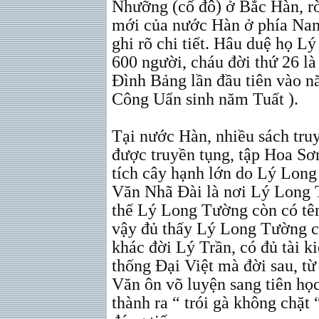
Nhưỡng (cố đô) ở Bắc Hàn, rờ
mới của nước Hàn ở phía Nam
ghi rõ chi tiết. Hâu duệ họ Lý
600 người, cháu đời thứ 26 là
Đình Bảng lần đầu tiên vào n
Công Uẩn sinh năm Tuất ).
Tại nước Hàn, nhiều sách tr
được truyền tụng, tập Hoa Sơ
tích cây hạnh lớn do Lý Long
Văn Nhã Đài là nơi Lý Long 
thế Lý Long Tường còn có tê
vậy đủ thấy Lý Long Tường c
khác đời Lý Trần, có đủ tài k
thống Đại Việt mà đời sau, từ 
Văn ôn võ luyện sang tiên học 
thành ra “ trói gà không chặt 