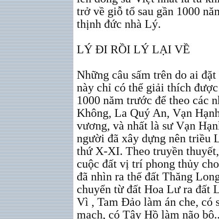
trở về giỗ tổ sau gần 1000 nă
thịnh đức nhà Lý.
LÝ ĐI RỒI LÝ LẠI VỀ
Những câu sấm trên do ai đặt 
này chỉ có thể giải thích đượ
1000 năm trước để theo các n
Không, La Quý An, Vạn Hạnh.
vương, và nhất là sư Vạn Hạn
người đã xây dựng nên triều 
thứ X-XI. Theo truyền thuyết,
cuộc đất vị trí phong thủy c
đã nhìn ra thế đất Thăng Long
chuyển từ đất Hoa Lư ra đất 
Vì , Tam Đảo làm án che, có
mạch, có Tây Hồ làm não bộ..