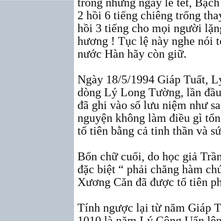
trong những ngày lễ tết, Bạc
2 hồi 6 tiếng chiêng trống tha
hồi 3 tiếng cho mọi người lặ
hương ! Tục lệ này nghe nói t
nước Hàn hãy còn giữ.
Ngày 18/5/1994 Giáp Tuất, L
dòng Lý Long Tường, lần đầu 
đã ghi vào sổ lưu niệm như sau
nguyện không làm điều gì tổn
tổ tiên bằng cả tinh thần và s
Bốn chữ cuối, do học giả Trầ
đặc biệt “ phải chăng hàm ch
Xương Căn đã được tổ tiên ph
Tính ngược lại từ năm Giáp 
1010 là năm Lý Công Uẩn lên