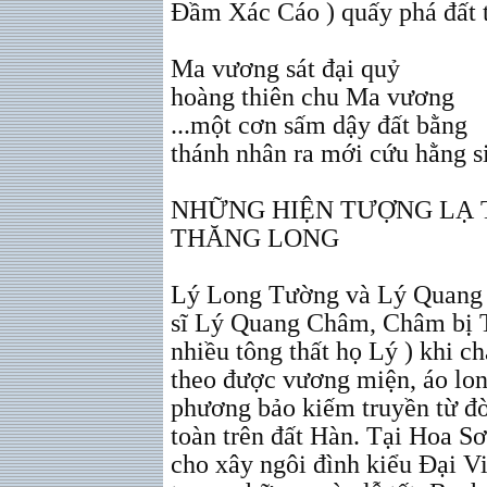
Đầm Xác Cáo ) quấy phá đất t
Ma vương sát đại quỷ
hoàng thiên chu Ma vương
...một cơn sấm dậy đất bằng
thánh nhân ra mới cứu hằng s
NHỮNG HIỆN TƯỢNG LẠ 
THĂNG LONG
Lý Long Tường và Lý Quang 
sĩ Lý Quang Châm, Châm bị T
nhiều tông thất họ Lý ) khi 
theo được vương miện, áo lo
phương bảo kiếm truyền từ đờ
toàn trên đất Hàn. Tại Hoa 
cho xây ngôi đình kiểu Đại Việ