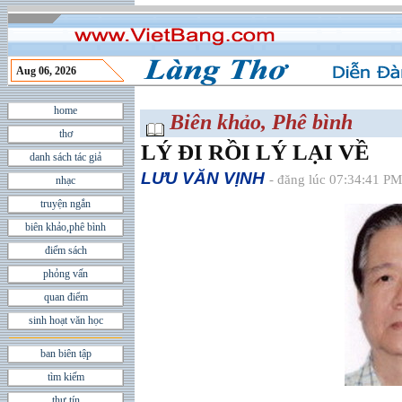
Aug 06, 2026
home
Biên khảo, Phê bình
thơ
LÝ ĐI RỒI LÝ LẠI VỀ
danh sách tác giả
LƯU VĂN VỊNH
- đăng lúc 07:34:41 PM
nhạc
truyện ngắn
biên khảo,phê bình
điểm sách
phỏng vấn
quan điểm
sinh hoạt văn học
ban biên tập
tìm kiếm
thư tín