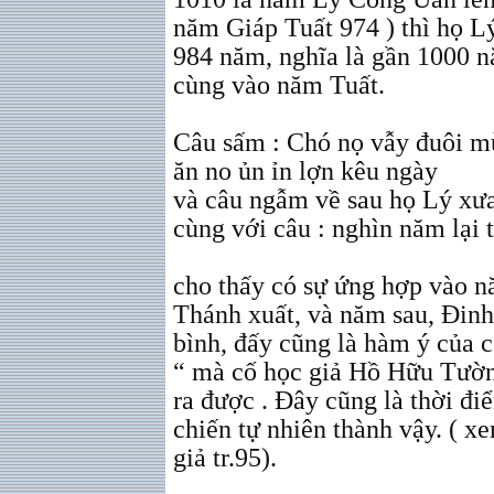
năm Giáp Tuất 974 ) thì họ Lý
984 năm, nghĩa là gần 1000 
cùng vào năm Tuất.
Câu sấm : Chó nọ vẫy đuôi 
ăn no ủn ỉn lợn kêu ngày
và câu ngẫm về sau họ Lý xư
cùng với câu : nghìn năm lại 
cho thấy có sự ứng hợp vào n
Thánh xuất, và năm sau, Đinh
bình, đấy cũng là hàm ý của c
“ mà cố học giả Hồ Hữu Tườn
ra được . Đây cũng là thời điể
chiến tự nhiên thành vậy. ( x
giả tr.95).