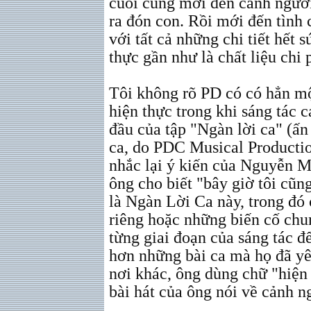
cuối cùng mới đến cảnh ngườ
ra đón con. Rồi mới đến tình
với tất cả những chi tiết hết 
thực gần như là chất liệu chi 
Tôi không rõ PD có có hẳn mộ
hiện thực trong khi sáng tác c
đầu của tập "Ngàn lời ca" (ấn
ca, do PDC Musical Productio
nhắc lại ý kiến của Nguyễn Mộ
ông cho biết "bây giờ tôi cũn
là Ngàn Lời Ca này, trong đó
riêng hoặc những biến cố chun
từng giai đoạn của sáng tác đ
hơn những bài ca mà họ đã yêu
nơi khác, ông dùng chữ "hiện 
bài hát của ông nói về cảnh ng