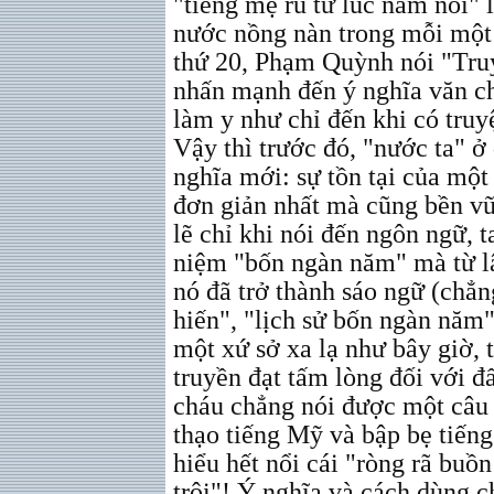
"tiếng mẹ ru từ lúc nằm nôi" l
nước nồng nàn trong mỗi một 
thứ 20, Phạm Quỳnh nói "Truy
nhấn mạnh đến ý nghĩa văn c
làm y như chỉ đến khi có truy
Vậy thì trước đó, "nước ta" ở
nghĩa mới: sự tồn tại của một
đơn giản nhất mà cũng bền v
lẽ chỉ khi nói đến ngôn ngữ, t
niệm "bốn ngàn năm" mà từ lâ
nó đã trở thành sáo ngữ (chẳ
hiến", "lịch sử bốn ngàn năm".
một xứ sở xa lạ như bây giờ, 
truyền đạt tấm lòng đối với 
cháu chẳng nói được một câu 
thạo tiếng Mỹ và bập bẹ tiếng
hiểu hết nổi cái "ròng rã buồ
trôi"! Ý nghĩa và cách dùng c