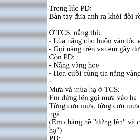
Trong lúc PD:
Bàn tay đưa anh ra khỏi đời r
Ở TCS, nắng thì:
- Lùa nắng cho buồn vào tóc
- Gọi nắng trên vai em gầy đ
Còn PD:
- Nắng vàng hoe
- Hoa cười cùng tia nắng vàn
-
Mưa và mùa hạ ở TCS:
Em đứng lên gọi mưa vào hạ
Từng cơn mưa, từng cơn mưa,
ngà
(Em chẳng hề "đứng lên" và 
hạ")
PD: