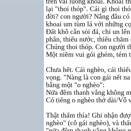
trên vài luống khoai. Khoai t
lại "thoi thóp". Cái gì thoi t
đời? con người? Nắng đâu có 
khoai um tùm lá với những c
Đất khô cằn sỏi đá, chỉ un lê
phân, thiếu nước, thiếu chăm 
Chúng thoi thóp. Con người th
Một niềm vui gói ghém, tém 
Chưa hết. Cái nghèo, cái thi
vọng. "Nàng là con gái nết n
bằng một "o nghèo":
Nửa đêm thanh vắng không mộ
Có tiếng o nghèo thở dài/Vỗ v
Thật thấm thía! Ghi nhận đượ
nghèo" (cô gái nghèo), và thấ
"nửa đêm thanh vắng không mộ