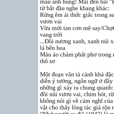
máu anh hùng! Mãi đến bài "
từ bắt đầu nghe khang khác:
Rừng êm ái thức giấc trong 
vươn vai
Vừa mới tan cơn mê say/Chợt
vang trời
...Đồi nương xanh, xanh núi 
lá bên hoa
Màu áo chàm phất phơ trong 
thô sơ
Một đoạn văn tả cảnh khá đặc
diễn ý tưởng, ngôn ngữ ở đây
những gì xảy ra chung quanh:
đồi núi vươn vai, chim hót, rừ
không nói gì về cảm nghĩ của
vật cho thấy lòng tác giả rộn