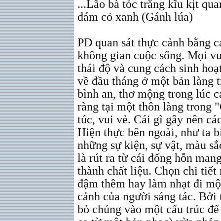
...Lão bà tóc trắng kĩu kịt q
đám cỏ xanh (Gánh lúa)
PD quan sát thực cảnh bằng c
không gian cuộc sống. Mọi vui
thái độ và cung cách sinh hoạ
về đầu tháng ở một bản làng 
bình an, thơ mộng trong lúc 
ràng tại một thôn làng trong 
túc, vui vẻ. Cái gì gây nên c
Hiện thực bên ngoài, như ta b
những sự kiện, sự vật, màu sắ
là rút ra từ cái đống hỗn mang
thành chất liệu. Chọn chi tiết 
đậm thêm hay làm nhạt đi một
cảnh của người sáng tác. Bởi t
bỏ chúng vào một cấu trúc để 