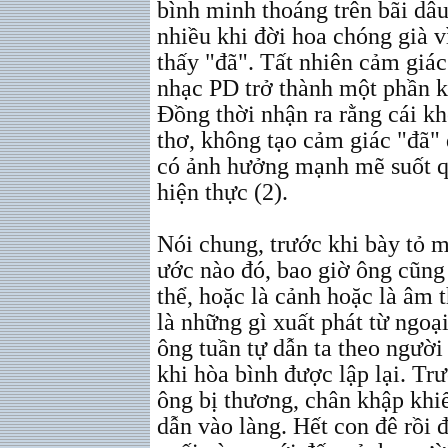
bình minh thoáng trên bãi dâ
nhiều khi đời hoa chóng già 
thấy "đã". Tất nhiên cảm giác
nhạc PD trở thành một phần k
Đồng thời nhận ra rằng cái k
thơ, không tạo cảm giác "đã"
có ảnh hưởng mạnh mẽ suốt qu
hiện thực (2).
Nói chung, trước khi bày tỏ
ước nào đó, bao giờ ông cũng
thể, hoặc là cảnh hoặc là âm 
là những gì xuất phát từ ngoạ
ông tuần tự dẫn ta theo người
khi hòa bình được lập lại. Tr
ông bị thương, chân khập khi
dẫn vào làng. Hết con đê rồi đế