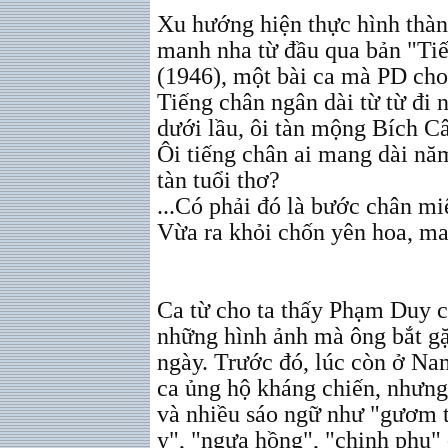
Xu hướng hiện thực hình thàn
manh nha từ đầu qua bản "Ti
(1946), một bài ca mà PD cho 
Tiếng chân ngân dài từ từ đi
dưới lầu, ôi tàn mộng Bích C
Ôi tiếng chân ai mang dài năm
tàn tuổi thơ?
...Có phải đó là bước chân mi
Vừa ra khỏi chốn yên hoa, m
Ca từ cho ta thấy Phạm Duy 
những hình ảnh mà ông bắt g
ngày. Trước đó, lúc còn ở Na
ca ủng hộ kháng chiến, nhưng 
và nhiều sáo ngữ như "gươm t
y", "ngựa hồng", "chinh phu"