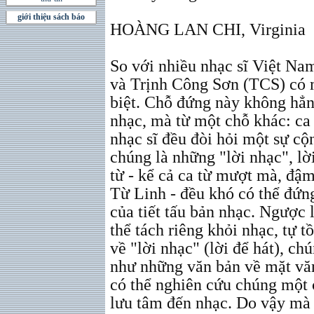
giới thiệu sách báo
HOÀNG LAN CHI, Virginia
So với nhiều nhạc sĩ Việt Na
và Trịnh Công Sơn (TCS) có 
biệt. Chỗ đứng này không hẳn
nhạc, mà từ một chỗ khác: ca 
nhạc sĩ đều đòi hỏi một sự cộ
chúng là những "lời nhạc", lời
từ - kể cả ca từ mượt mà, đậ
Từ Linh - đều khó có thể đứn
của tiết tấu bản nhạc. Ngược 
thể tách riêng khỏi nhạc, tự t
về "lời nhạc" (lời để hát), c
như những văn bản về mặt văn
có thể nghiên cứu chúng một 
lưu tâm đến nhạc. Do vậy mà 