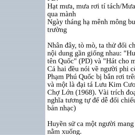
Hạt mưa, mưa rơi tí tách/Mư
qua mành
Ngày tháng hạ mênh mông bu
trường
Nhân đây, tò mò, ta thử đối ch
nội dung gần giống nhau: "H
tên Quốc" (PD) và "Hát cho 
Cả hai đều nói về người phi c
Phạm Phú Quốc bị bắn rơi trê
và một là đại tá Lưu Kim Cư
Chợ Lớn (1968). Vài trích đoạ
nghĩa tương tự để dễ đối chiế
bản nhạc)
Huyền sử ca một người mang 
nằm xuống.