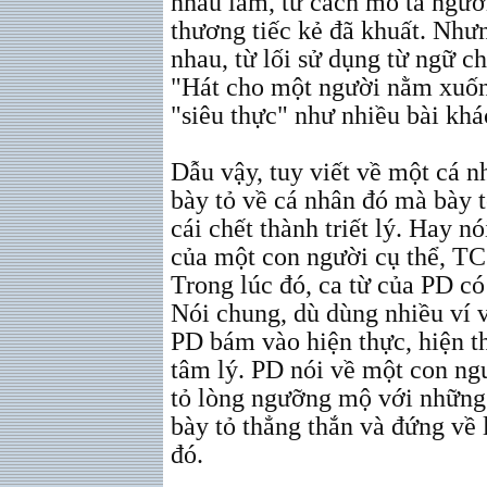
nhau lắm, từ cách mô tả người
thương tiếc kẻ đã khuất. Nhưn
nhau, từ lối sử dụng từ ngữ c
"Hát cho một người nằm xuố
"siêu thực" như nhiều bài khá
Dẫu vậy, tuy viết về một cá 
bày tỏ về cá nhân đó mà bày 
cái chết thành triết lý. Hay n
của một con người cụ thể, TCS 
Trong lúc đó, ca từ của PD có 
Nói chung, dù dùng nhiều ví v
PD bám vào hiện thực, hiện th
tâm lý. PD nói về một con ngư
tỏ lòng ngưỡng mộ với những 
bày tỏ thẳng thắn và đứng về 
đó.