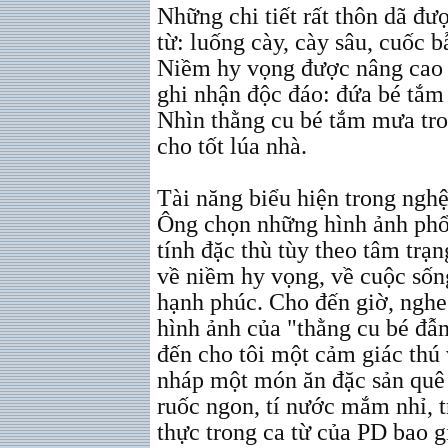
Những chi tiết rất thôn dã đ
từ: luống cày, cày sâu, cuốc b
Niềm hy vọng được nâng cao
ghi nhận độc đáo: đứa bé tắ
Nhìn thằng cu bé tắm mưa tr
cho tốt lúa nhà.
Tài năng biểu hiện trong nghệ
Ông chọn những hình ảnh phổ
tính đặc thù tùy theo tâm trạn
về niềm hy vọng, về cuộc số
hạnh phúc. Cho đến giờ, nghe 
hình ảnh của "thằng cu bé đ
đến cho tôi một cảm giác thú
nháp một món ăn đặc sản quê
ruốc ngon, tí nước mắm nhỉ, t
thực trong ca từ của PD bao g