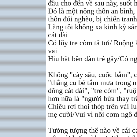
đầu cho đến về sau này, suốt 
Đó là một nông thôn an bình,
thôn đói nghèo, bị chiến tranh
Làng tôi không xa kinh kỳ s
cát dài
Có lũy tre còm tả tơi/ Ruộng 
vai
Hiu hắt bên đàn trẻ gầy/Có ng
Không "cày sâu, cuốc bẫm", 
"thằng cu bé tắm mưa trong n
đồng cát dài", "tre còm", "ru
hơn nữa là "người bừa thay tr
Chiều rơi thoi thóp trên vài l
mẹ cười/Vui vì nồi cơm ngô 
Tưởng tượng thế nào về cái cả