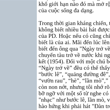
khổ giới hạn nào đó mà mở rộn
của cuộc sống đa dạng.
Trong thời gian kháng chiến, 
không biết nhiều bài hát được
của PD. Hoặc nếu có cũng ch
biết là của ai. Mãi đến lúc lê
biết đến ông qua "Ngày trở về
chuyến tàu trở về nước khi n
kết (1954). Đối với một chú b
“Ngày trở về” đều có thể thấ
“bước lê”, “quảng đường đê”,
“vườn rau”, “hè”, “lần mò”,” a
còn non nớt, nhưng tôi nhớ rõ
bỡ ngỡ với một số từ nghe có
"nhạc" như bước lê, lần mò, 
hào hứng khi phải hát "Đàn trẻ