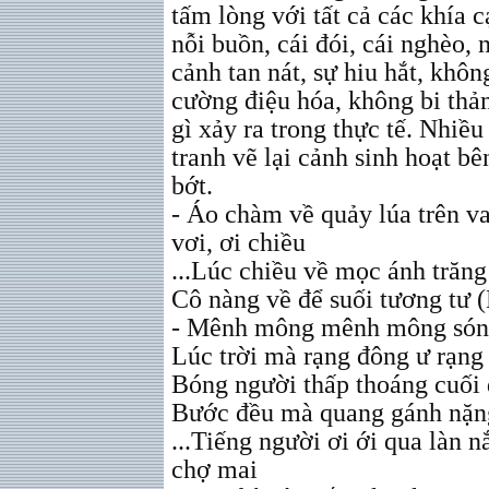
tấm lòng với tất cả các khía 
nỗi buồn, cái đói, cái nghèo,
cảnh tan nát, sự hiu hắt, kh
cường điệu hóa, không bi thả
gì xảy ra trong thực tế. Nhiề
tranh vẽ lại cảnh sinh hoạt 
bớt.
- Áo chàm về quảy lúa trên va
vơi, ơi chiều
...Lúc chiều về mọc ánh trăng
Cô nàng về để suối tương tư 
- Mênh mông mênh mông són
Lúc trời mà rạng đông ư rạng
Bóng người thấp thoáng cuối
Bước đều mà quang gánh nặng
...Tiếng người ơi ới qua làn 
chợ mai