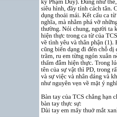
ký Phạm Duy). Đúng như thế, 
siêu hình, đầy tính cách tân. 
dụng thoải mái. Kết cấu ca t
nghĩa, mà nhằm phá vỡ những
thường. Nói chung, người ta 
hiện thực trong ca từ của TCS
về tình yêu và thân phận (1).
cũng biến dạng đi đến chỗ dị 
trầm, ru em từng ngón xuân n
thấm đẫm hiện thực. Trong lú
tên của sự vật thì PD, trong r
và sự việc và nhân dáng và k
như nguyên vẹn về mặt ý nghĩ
Bàn tay của TCS chẳng hạn c
bàn tay thực sự:
Dài tay em mấy thuở mắt xan