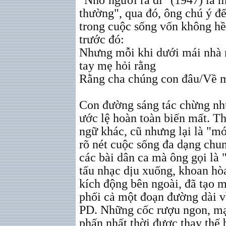
"Nhớ người ra đi" (1947) là m
thường", qua đó, ông chú ý đế
trong cuộc sống vốn không hề
trước đó:
Nhưng mỗi khi dưới mái nh
tay mẹ hỏi rằng
Rằng cha chúng con đâu/Về m
Con đường sáng tác chừng nh
ước lệ hoàn toàn biến mất. T
ngữ khác, cũ nhưng lại là "m
rõ nét cuộc sống đa dạng chu
các bài dân ca mà ông gọi là 
tấu nhạc dịu xuống, khoan hòa
kích động bên ngoài, đã tạo m
phối cả một đoạn đường dài về
PD. Những cốc rượu ngon, mạ
phấn nhất thời được thay th