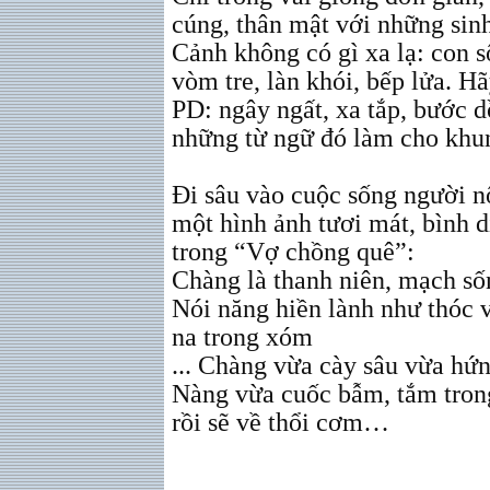
cúng, thân mật với những sinh
Cảnh không có gì xa lạ: con s
vòm tre, làn khói, bếp lửa. H
PD: ngây ngất, xa tắp, bước 
những từ ngữ đó làm cho khun
Đi sâu vào cuộc sống người 
một hình ảnh tươi mát, bình 
trong “Vợ chồng quê”:
Chàng là thanh niên, mạch số
Nói năng hiền lành như thóc v
na trong xóm
... Chàng vừa cày sâu vừa hứ
Nàng vừa cuốc bẫm, tắm tron
rồi sẽ về thổi cơm…