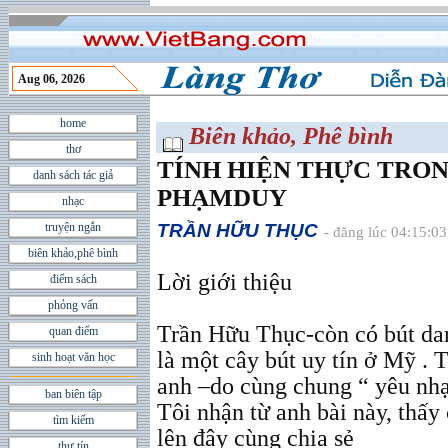
Aug 06, 2026
home
Biên khảo, Phê bình
thơ
TÍNH HIỆN THỰC TRON
danh sách tác giả
PHẠMDUY
nhạc
truyện ngắn
TRẦN HỮU THỤC
- đăng lúc 04:15:0
biên khảo,phê bình
Lời giới thiệu
điểm sách
phỏng vấn
Trần Hữu Thục-còn có bút da
quan điểm
là một cây bút uy tín ở Mỹ .
sinh hoạt văn học
anh –do cùng chung “ yêu nh
ban biên tập
Tôi nhận từ anh bài này, thấy c
tìm kiếm
lên đây cùng chia sẻ
thư tín