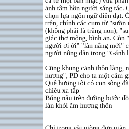
ca từ một bản nhạc) vừa phản
ảnh tâm hồn người sáng tác. 
chọn lựa ngôn ngữ diễn đạt. 
trên, chính các cụm từ "sườn n
(không phải là trăng non), "s
giác thơ mộng, bình an. Còn 
người ơi ới" "làn nắng mới" c
người nông dân trong "Gánh l
Cũng khung cảnh thôn làng, n
hương", PD cho ta một cảm g
Quê hương tôi có con sông đà
chiều xa tắp
Bóng nâu trên đường bước dồ
làn khói ấm hương thôn
Chỉ trong vài giòng đơn giản