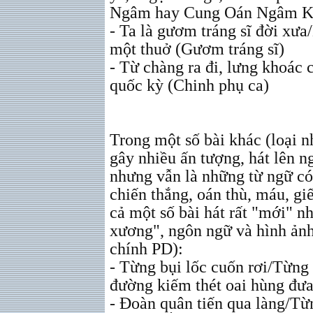
Ngâm hay Cung Oán Ngâm Kh
- Ta là gươm tráng sĩ đời xư
một thuở (Gươm tráng sĩ)
- Từ chàng ra đi, lưng khoác
quốc kỳ (Chinh phụ ca)
Trong một số bài khác (loại n
gây nhiều ấn tượng, hát lên n
nhưng vẫn là những từ ngữ có 
chiến thắng, oán thù, máu, g
cả một số bài hát rất "mới" 
xương", ngôn ngữ và hình ảnh 
chính PD):
- Từng bụi lốc cuốn rơi/Từng
đường kiếm thét oai hùng đư
- Đoàn quân tiến qua làng/Từ