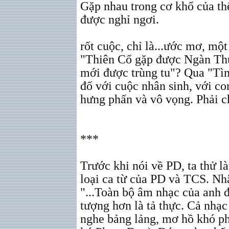
Gặp nhau trong cơ khổ của th
được nghỉ ngơi.
rốt cuộc, chỉ là...ước mơ, một
"Thiên Cổ gặp được Ngàn Thu"
mới được trùng tu"? Qua "Tì
đố với cuộc nhân sinh, với c
hưng phấn và vô vọng. Phải 
***
Trước khi nói về PD, ta thử l
loại ca từ của PD và TCS. Nh
"...Toàn bộ âm nhạc của anh 
tượng hơn là tả thực. Cả nhạc 
nghe bảng lảng, mơ hồ khó ph