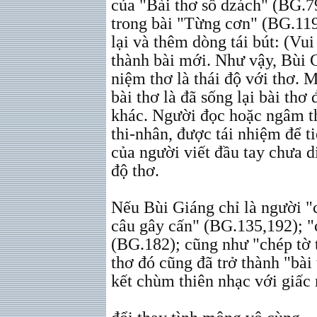
của "Bài thơ số dzách" (BG.79
trong bài "Từng cơn" (BG.119
lại và thêm dòng tái bút: (Vui
thành bài mới. Như vậy, Bùi 
niệm thơ là thái độ với thơ. M
bài thơ là đã sống lại bài thơ
khác. Người đọc hoặc ngâm th
thi-nhân, được tái nhiệm để t
của người viết đầu tay chưa di
độ thơ.
Nếu Bùi Giáng chỉ là người "c
câu gây cấn" (BG.135,192); "
(BG.182); cũng như "chép tờ t
thơ đó cũng đã trở thành "bà
kết chùm thiên nhạc với giấc