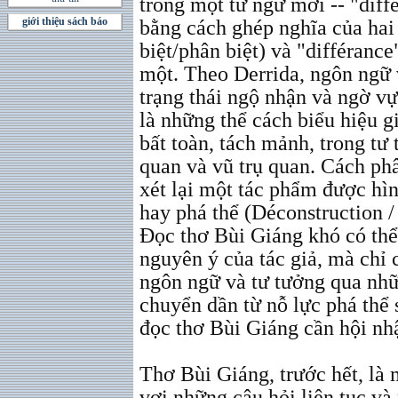
trong một từ ngữ mới -- "diff
giới thiệu sách báo
bằng cách ghép nghĩa của hai 
biệt/phân biệt) và "différance"
một. Theo Derrida, ngôn ngữ 
trạng thái ngộ nhận và ngờ vự
là những thể cách biểu hiệu g
bất toàn, tách mảnh, trong tư
quan và vũ trụ quan. Cách phâ
xét lại một tác phẩm được hìn
hay phá thể (Déconstruction /
Đọc thơ Bùi Giáng khó có thể
nguyên ý của tác giả, mà chỉ 
ngôn ngữ và tư tưởng qua nhữ
chuyển dần từ nỗ lực phá thể 
đọc thơ Bùi Giáng cần hội nhậ
Thơ Bùi Giáng, trước hết, là
vơi những câu hỏi liên tục và