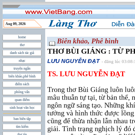
Aug 09, 2026
home
Biên khảo, Phê bình
thơ
THƠ BÙI GIÁNG : TỪ P
danh sách tác giả
LƯU NGUYỄN ÐẠT
nhạc
- đăng lúc 03:08
truyện ngắn
TS. LƯU NGUYỄN ĐẠT
biên khảo,phê bình
điểm sách
Trong thơ Bùi Giáng luôn luô
phỏng vấn
mâu thuẫn tự tại, từ bản thể, 
quan điểm
ngôn ngữ sáng tạo. Những khí
sinh hoạt văn học
tưởng và hình thức được lồng 
ban biên tập
cũng để thừa nhận lẫn nhau t
tìm kiếm
giải. Tình trạng nghịch lý đó
thư tín