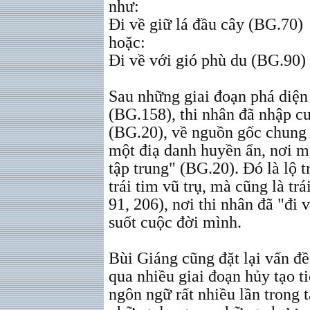
như:
Đi về giữ lá đầu cây (BG.70)
hoặc:
Đi về với gió phù du (BG.90)
Sau những giai đoạn phá diện 
(BG.158), thi nhân đã nhập c
(BG.20), về nguồn gốc chung c
một điạ danh huyền ẩn, nơi m
tập trung" (BG.20). Đó là lộ t
trái tim vũ trụ, mà cũng là t
91, 206), nơi thi nhân đã "đi 
suốt cuộc đời mình.
Bùi Giáng cũng đặt lại vấn đ
qua nhiều giai đoạn hủy tạo t
ngôn ngữ rất nhiều lần trong t