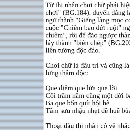
Từ thi nhân chơi chữ phát hi
chơi" (BG.184), duyên dáng l
ngữ thành "Giếng làng mọc c
cuộc "Chiêm bao đứt ruột" ng
chiêm", rồi để đảo ngược thà
láy thành "biên chép" (BG.20
liên tưởng độc đáo.
Chơi chữ là đấu trí và cũng là
lưng thâm độc:
Que diêm que lửa que lời
Cõi trăm năm cũng một đời b
Ba que bốn quít hội hè
Tầm sưu nhậu nhẹt đề huề bủ
Thoạt đầu thi nhân có vẻ nhắ