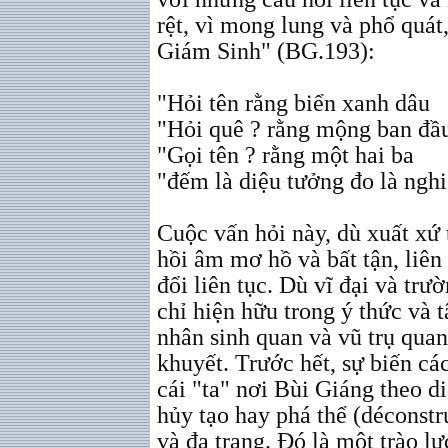
rệt, vì mong lung và phổ quá
Giám Sinh" (BG.193):
"Hỏi tên rằng biển xanh dâu
"Hỏi quê ? rằng mộng ban đầ
"Gọi tên ? rằng một hai ba
"đếm là diệu tưởng đo là ngh
Cuộc vấn hỏi này, dù xuất xứ 
hồi âm mơ hồ và bất tận, liên
đổi liên tục. Dù vĩ đại và trư
chỉ hiện hữu trong ý thức và 
nhân sinh quan và vũ trụ quan
khuyết. Trước hết, sự biến cá
cái "ta" nơi Bùi Giáng theo di
hủy tạo hay phá thể (déconstr
và đa trạng. Đó là một trào l