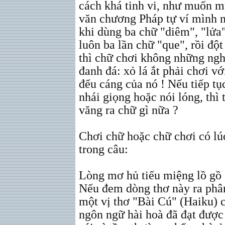
cách khá tinh vi, như muốn mư
văn chương Pháp tự ví mình n
khi dùng ba chữ "diêm", "lửa"
luôn ba lần chữ "que", rồi độ
thì chữ chơi không những ng
đanh đá: xỏ lá ắt phải chơi v
đểu cáng của nó ! Nếu tiếp tụ
nhái giọng hoặc nói lóng, thì
văng ra chữ gì nữa ?
Chơi chữ hoặc chữ chơi có lúc
trong câu:
Lòng mơ hủ tiếu miệng lồ gồ
Nếu đem dòng thơ này ra phân 
một vị thơ "Bài Cú" (Haiku) c
ngôn ngữ hài hoà đã đạt được 