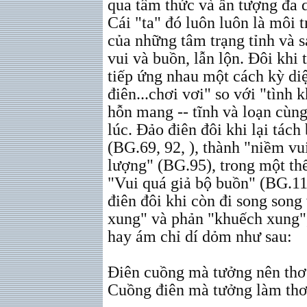
qua tâm thức và ấn tượng đa 
Cái "ta" đó luôn luôn là môi 
của những tâm trạng tỉnh và s
vui và buồn, lẫn lộn. Đôi khi 
tiếp ứng nhau một cách kỳ diệ
điên...chơi vơi" so với "tình
hỗn mang -- tĩnh và loạn cùng
lúc. Đảo điên đôi khi lại tác
(BG.69, 92, ), thành "niềm vu
lượng" (BG.95), trong một thể
"Vui quá giả bộ buồn" (BG.119
điên đôi khi còn đi song song
xung" và phản "khuếch xung",
hay ám chỉ dí dỏm như sau:
Điên cuồng mà tưởng nên thơ
Cuồng điên mà tưởng làm thơ