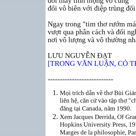
đổi thay tình mộng vô cùng
đổi vô biên với điệp trùng đố
Ngay trong "tim thơ rướm máu
vượt qua phân cách và đối ngh
nơi vô lượng và vô thường nh
LƯU NGUYỄN ĐẠT
[TRONG VĂN LUẬN, CỎ TH
---------------------------
Mọi trích dẫn về thơ Bùi Gián
liên hệ, căn cứ vào tập thơ "
đăng tại Canada, năm 1990.
Xem Jacques Derrida, Of Gra
Hopkins University Press, 1
Marges de la philosophie, Par