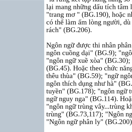
lại mang những dấu tích tâm 
"trang mơ " (BG.190), hoặc n
có thể làm ấm lòng người, dù
rách" (BG.206).
Ngôn ngữ được thi nhân phân
ngôn cuồng dại" (BG.9); "ngô
"ngôn ngữ xuề xòa" (BG.30);
(BG.45). Hoặc theo chức năng
thêu thùa" (BG.59); "ngữ ngô
ngôn thích dụng như hà" (BG.
tuyền" (BG.178); "ngôn ngữ t
ngữ nguy nga" (BG.114). Hoặc
"ngôn ngữ trùng vây...trùng 
trùng" (BG.73,117); "Ngôn n
"Ngôn ngữ phân ly" (BG.200)