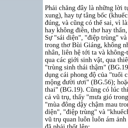
Phải chăng đây là những lời 
xung), hay tự tâng bốc (khuếc
đúng, và cũng có thể sai, vì l
hay không điên, thơ hay thẩn
Sự "sái diện", "điệp trùng" v
trong thơ Bùi Giáng, không n
nhân, liên hệ tới ta và không
qua các giới sinh vật, qua th
"trùng sinh thái thậm" (BG.19
dụng cái phong độ của "tuổi 
mộng đười ươi" (BG.56); hoặc
thai" (BG.19). Cũng có lúc th
cả vũ trụ, thấy "mưa gió tron
"mùa đông dậy chậm mau tron
diện", "điệp trùng" và "khuếc
vũ trụ quan luôn luôn ám ảnh
đã phải thốt lên: