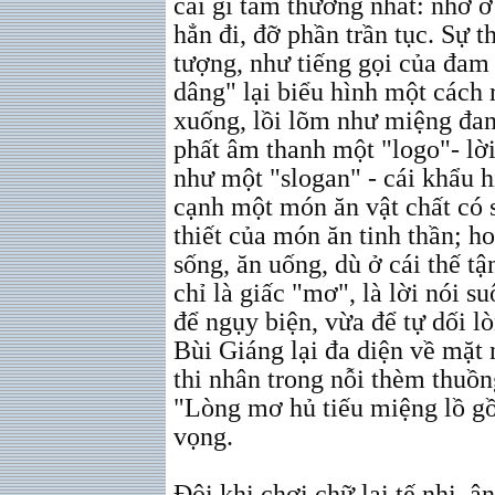
cái gì tầm thường nhất: nhờ
hẳn đi, đỡ phần trần tục. Sự 
tượng, như tiếng gọi của đam
dâng" lại biểu hình một cách 
xuống, lồi lõm như miệng đan
phất âm thanh một "logo"- lời
như một "slogan" - cái khẩu h
cạnh một món ăn vật chất có s
thiết của món ăn tinh thần; ho
sống, ăn uống, dù ở cái thế t
chỉ là giấc "mơ", là lời nói s
để ngụy biện, vừa để tự dối 
Bùi Giáng lại đa diện về mặt 
thi nhân trong nỗi thèm thuồn
"Lòng mơ hủ tiếu miệng lồ gồ 
vọng.
Đôi khi chơi chữ lại tế nhị, â