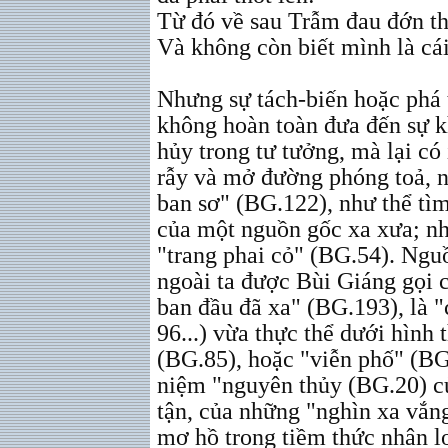
Từ đó về sau Trẫm đau đớn th
Và không còn biết mình là cá
Nhưng sự tách-biến hoặc phá t
không hoàn toàn đưa đến sự k
hủy trong tư tưởng, mà lại c
rẫy và mở đường phóng toả, 
ban sơ" (BG.122), như thể tì
của một nguồn gốc xa xưa; nh
"trang phai cỏ" (BG.54). Nguồ
ngoài ta được Bùi Giáng gọi 
ban đầu đã xa" (BG.193), là "
96...) vừa thực thể dưới hình
(BG.85), hoặc "viễn phố" (BG
niệm "nguyên thủy (BG.20) củ
tận, của những "nghìn xa vắn
mơ hồ trong tiềm thức nhân lo