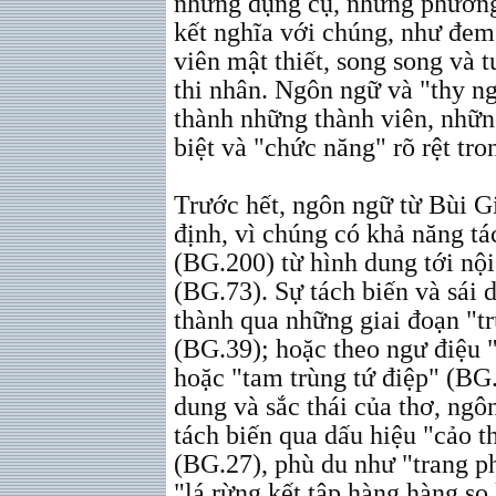
những dụng cụ, những phương 
kết nghĩa với chúng, như đem
viên mật thiết, song song và 
thi nhân. Ngôn ngữ và "thy n
thành những thành viên, những
biệt và "chức năng" rõ rệt tro
Trước hết, ngôn ngữ từ Bùi G
định, vì chúng có khả năng tá
(BG.200) từ hình dung tới nội
(BG.73). Sự tách biến và sái
thành qua những giai đoạn "tr
(BG.39); hoặc theo ngư điệu 
hoặc "tam trùng tứ điệp" (BG.
dung và sắc thái của thơ, ngô
tách biến qua dấu hiệu "cảo 
(BG.27), phù du như "trang p
"lá rừng kết tập hàng hàng so