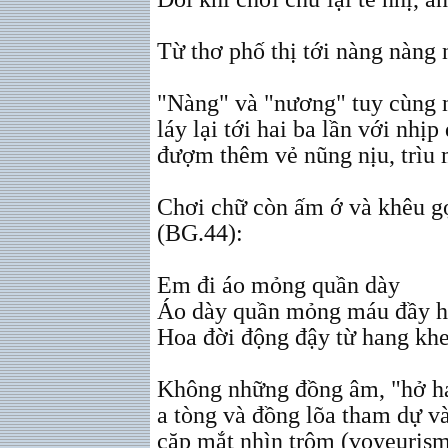
Từ thơ phố thị tới nàng nàng
"Nàng" và "nương" tuy cùng n
láy lại tới hai ba lần với nhị
đượm thêm vẻ nũng nịu, trìu 
Chơi chữ còn ấm ớ và khêu gợ
(BG.44):
Em đi áo mỏng quần dày
Áo dày quần mỏng máu đầy hở
Hoa đời động đậy từ hang kh
Không những đồng âm, "hở ha
a tòng và đồng lõa tham dự v
cặp mắt nhìn trộm (voyeurism