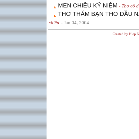
MEN CHIỀU KỶ NIỆM
- Thơ cổ đ
THƠ THĂM BẠN THƠ ÐẦU 
chiến
- Jan 04, 2004
Created by Hiep N