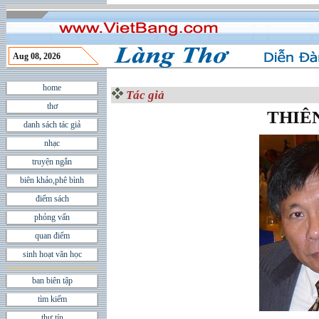
Aug 08, 2026
home
Tác giả
thơ
THIÊ
danh sách tác giả
nhạc
truyện ngắn
biên khảo,phê bình
điểm sách
phỏng vấn
quan điểm
sinh hoạt văn học
ban biên tập
tìm kiếm
thư tín