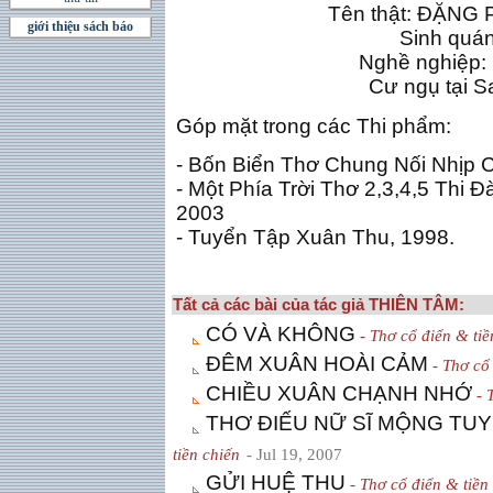
Tên thật: ĐẶN
giới thiệu sách báo
Sinh quán
Nghề nghiệp: 
Cư ngụ tại S
Góp mặt trong các Thi phẩm:
- Bốn Biển Thơ Chung Nối Nhịp 
- Một Phía Trời Thơ 2,3,4,5 Thi Đ
2003
- Tuyển Tập Xuân Thu, 1998.
Tất cả các bài của tác giả THIÊN TÂM:
CÓ VÀ KHÔNG
- Thơ cổ điển & tiề
ĐÊM XUÂN HOÀI CẢM
- Thơ cổ 
CHIỀU XUÂN CHẠNH NHỚ
- 
THƠ ĐIẾU NỮ SĨ MỘNG TUY
tiền chiến
- Jul 19, 2007
GỬI HUỆ THU
- Thơ cổ điển & tiền