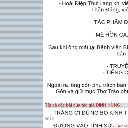
- Hoài Ðiệp Thứ Lang khi viế
- Thần Ðăng, vi
TÁC PHẨM Ð
- MÊ HỒN CA,
Sau khi ông mất tại Bệnh viện Bì
bản 
- TRUY
- TIẾNG 
Ngoài ra, ông còn phụ trách ban
Gòn và giữ mục Thơ Trào ph
Tất cả các bài của tác giả ÐINH HÙNG:
TRĂNG ƠI ÐỪNG BỎ KINH 
2012
ÐƯỜNG VÀO TÌNH SỬ
- Thơ mớ