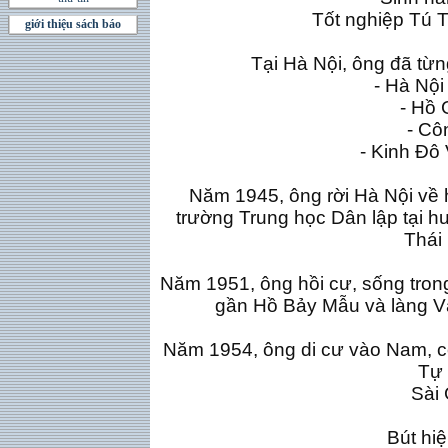
Tốt nghiệp Tú T
giới thiệu sách báo
Tại Hà Nội, ông đã từn
- Hà Nội
- Hồ
- Côn
- Kinh Ðô
Năm 1945, ông rời Hà Nội về 
trường Trung học Dân lập tại h
Thái 
Năm 1951, ông hồi cư, sống tron
gần Hồ Bảy Mẫu và làng Vâ
Năm 1954, ông di cư vào Nam, c
Tự 
Sài 
Bút hiệ