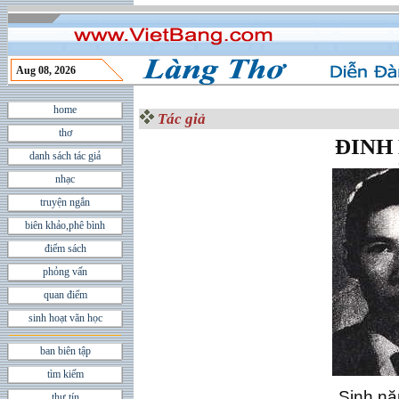
Aug 08, 2026
home
Tác giả
thơ
ÐINH
danh sách tác giả
nhạc
truyện ngắn
biên khảo,phê bình
điểm sách
phỏng vấn
quan điểm
sinh hoạt văn học
ban biên tập
tìm kiếm
Sinh nă
thư tín