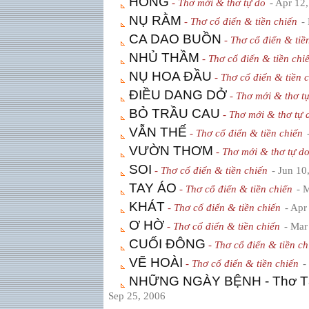
HỒNG
- Thơ mới & thơ tự do
- Apr 12
NỤ RẰM
- Thơ cổ điển & tiền chiến
-
CA DAO BUỒN
- Thơ cổ điển & tiề
NHỦ THẦM
- Thơ cổ điển & tiền chi
NỤ HOA ÐẦU
- Thơ cổ điển & tiền 
ÐIỀU DANG DỞ
- Thơ mới & thơ t
BỎ TRẦU CAU
- Thơ mới & thơ tự 
VẪN THẾ
- Thơ cổ điển & tiền chiến
VƯỜN THƠM
- Thơ mới & thơ tự d
SOI
- Thơ cổ điển & tiền chiến
- Jun 10
TAY ÁO
- Thơ cổ điển & tiền chiến
- 
KHÁT
- Thơ cổ điển & tiền chiến
- Apr
Ơ HỜ
- Thơ cổ điển & tiền chiến
- Mar
CUỐI ÐÔNG
- Thơ cổ điển & tiền ch
VẼ HOÀI
- Thơ cổ điển & tiền chiến
-
NHỮNG NGÀY BỆNH - Thơ Tâ
Sep 25, 2006