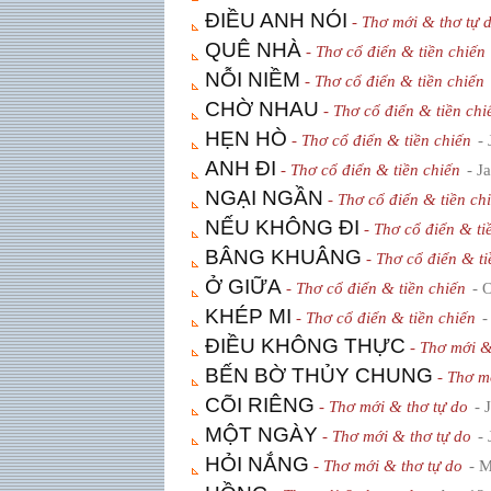
ÐIỀU ANH NÓI
- Thơ mới & thơ tự 
QUÊ NHÀ
- Thơ cổ điển & tiền chiến
NỖI NIỀM
- Thơ cổ điển & tiền chiến
CHỜ NHAU
- Thơ cổ điển & tiền chi
HẸN HÒ
- Thơ cổ điển & tiền chiến
-
ANH ÐI
- Thơ cổ điển & tiền chiến
- J
NGẠI NGẦN
- Thơ cổ điển & tiền ch
NẾU KHÔNG ÐI
- Thơ cổ điển & ti
BÂNG KHUÂNG
- Thơ cổ điển & ti
Ở GIỮA
- Thơ cổ điển & tiền chiến
- 
KHÉP MI
- Thơ cổ điển & tiền chiến
-
ÐIỀU KHÔNG THỰC
- Thơ mới &
BẾN BỜ THỦY CHUNG
- Thơ m
CÕI RIÊNG
- Thơ mới & thơ tự do
- 
MỘT NGÀY
- Thơ mới & thơ tự do
-
HỎI NẮNG
- Thơ mới & thơ tự do
- 