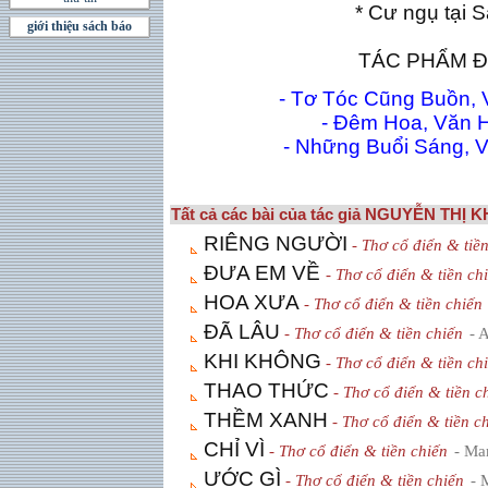
* Cư ngụ tại 
giới thiệu sách báo
TÁC PHẨM Ð
- Tơ Tóc Cũng Buồn, 
- Ðêm Hoa, Văn H
- Những Buổi Sáng, V
Tất cả các bài của tác giả NGUYỄN THỊ
RIÊNG NGƯỜI
- Thơ cổ điển & tiề
ÐƯA EM VỀ
- Thơ cổ điển & tiền ch
HOA XƯA
- Thơ cổ điển & tiền chiến
ÐÃ LÂU
- Thơ cổ điển & tiền chiến
- 
KHI KHÔNG
- Thơ cổ điển & tiền ch
THAO THỨC
- Thơ cổ điển & tiền c
THỀM XANH
- Thơ cổ điển & tiền c
CHỈ VÌ
- Thơ cổ điển & tiền chiến
- Ma
ƯỚC GÌ
- Thơ cổ điển & tiền chiến
- 