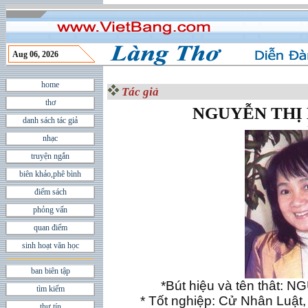
Aug 06, 2026
home
Tác giả
thơ
NGUYỄN THỊ
danh sách tác giả
nhạc
truyện ngắn
biên khảo,phê bình
điểm sách
phỏng vấn
quan điểm
sinh hoạt văn học
ban biên tập
*Bút hiệu và tên thât:
tìm kiếm
* Tốt nghiệp: Cử Nhân Luật,
thư tín