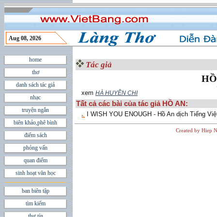
Aug 08, 2026
home
Tác giả
thơ
HỒ
danh sách tác giả
xem
HÀ HUYỀN CHI
nhạc
Tất cả các bài của tác giả HỒ AN:
truyện ngắn
I WISH YOU ENOUGH - Hồ An dịch Tiếng Việ
biên khảo,phê bình
Created by Hiep N
điểm sách
phỏng vấn
quan điểm
sinh hoạt văn học
ban biên tập
tìm kiếm
thư tín