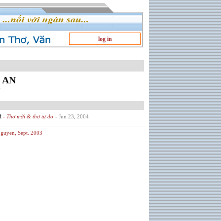
log in
 AN
t
- Thơ mới & thơ tự do
- Jun 23, 2004
guyen, Sept. 2003