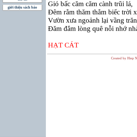
Gió bấc căm căm cành trũi lá,
giới thiệu sách báo
Ðêm rằm thăm thẳm biếc trời x
Vườn xưa ngoảnh lại vầng trăn
Ðăm đắm lòng quê nỗi nhớ nh
HẠT CÁT
Created by Hiep N