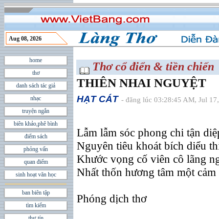
Aug 08, 2026
home
Thơ cổ điển & tiền chiến
thơ
THIÊN NHAI NGUYỆT
danh sách tác giả
HẠT CÁT
nhạc
- đăng lúc 03:28:45 AM, Jul 17
truyện ngắn
biên khảo,phê bình
Lẫm lẫm sóc phong chi tận diệ
điểm sách
Nguyên tiêu khoát bích diểu thi
phỏng vấn
Khước vọng cố viên cô lãng ng
quan điểm
Nhất thốn hương tâm một cảm 
sinh hoạt văn học
ban biên tập
Phóng dịch thơ
tìm kiếm
thư tín