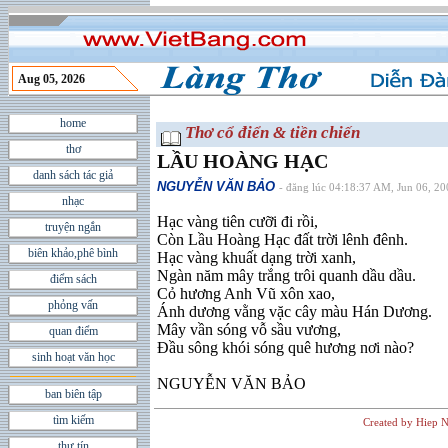
Aug 05, 2026
home
Thơ cổ điển & tiền chiến
thơ
LẦU HOÀNG HẠC
danh sách tác giả
NGUYỄN VĂN BẢO
- đăng lúc 04:18:37 AM, Jun 06, 2
nhạc
Hạc vàng tiên cưỡi đi rồi,
truyện ngắn
Còn Lầu Hoàng Hạc đất trời lênh đênh.
biên khảo,phê bình
Hạc vàng khuất dạng trời xanh,
Ngàn năm mây trắng trôi quanh dầu dầu.
điểm sách
Cỏ hương Anh Vũ xôn xao,
phỏng vấn
Ánh dương vằng vặc cây màu Hán Dương.
Mây vần sóng vỗ sầu vương,
quan điểm
Ðầu sông khói sóng quê hương nơi nào?
sinh hoạt văn học
NGUYỄN VĂN BẢO
ban biên tập
tìm kiếm
Created by Hiep N
thư tín