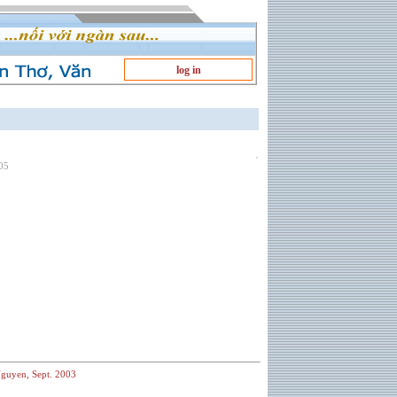
log in
005
guyen, Sept. 2003