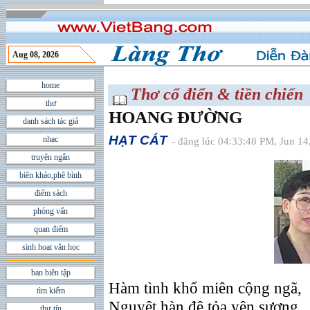
Aug 08, 2026
home
Thơ cổ điển & tiền chiến
thơ
HOANG ÐƯỜNG
danh sách tác giả
HẠT CÁT
nhạc
- đăng lúc 04:33:48 PM, Jun 14
truyện ngắn
biên khảo,phê bình
điểm sách
phỏng vấn
quan điểm
sinh hoạt văn học
ban biên tập
Hàm tình khổ miên cộng ngã,
tìm kiếm
Nguyệt hàn đê tỏa yên sương.
thư tín