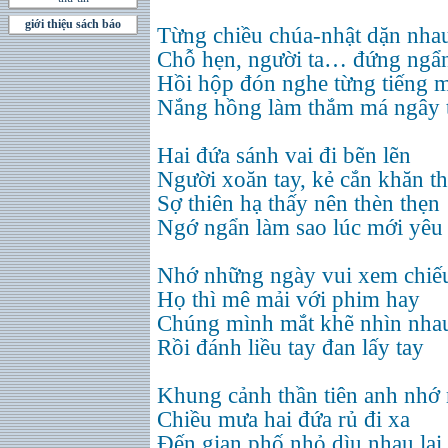
giới thiệu sách báo
Từng chiều chúa-nhật dặn nha
Chỗ hẹn, người ta… đứng ngẩ
Hồi hộp đón nghe từng tiếng 
Nắng hồng làm thắm má ngây 
Hai đứa sánh vai đi bẽn lẽn
Người xoăn tay, kẻ cắn khăn t
Sợ thiên hạ thấy nên thèn thẹn
Ngớ ngẩn làm sao lúc mới yêu
Nhớ những ngày vui xem chiế
Họ thì mê mải với phim hay
Chúng mình mắt khẽ nhìn nha
Rồi đánh liều tay đan lấy tay
Khung cảnh thần tiên anh nhớ
Chiều mưa hai đứa rủ đi xa
Đến gian phố nhỏ dìu nhau lại