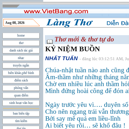
Aug 08, 2026
home
Thơ mới & thơ tự do
thơ
KỶ NIỆM BUỒN
danh sách tác giả
NHẤT TUẤN
nhạc
- đăng lúc 03:12:51 AM, J
truyện ngắn
Chúa-nhật tuần nào anh cũng đ
biên khảo,phê bình
Âm-thầm như những tháng nă
điểm sách
Chờ em nhiều lúc anh thầm hỏ
phỏng vấn
Mình đứng hoài công để đón ai
quan điểm
sinh hoạt văn học
Ngày trước yêu vì…. duyên số
Cho nên ngang trái vẫn thươn
ban biên tập
Bởi say mê quá em liều-lĩnh
tìm kiếm
Ai biết yêu rồi… sẽ khổ đâu !
thư tín