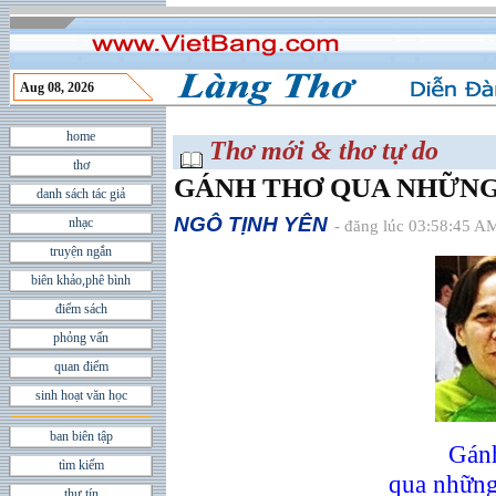
Aug 08, 2026
home
Thơ mới & thơ tự do
thơ
GÁNH THƠ QUA NHỮNG
danh sách tác giả
NGÔ TỊNH YÊN
nhạc
- đăng lúc 03:58:45 A
truyện ngắn
biên khảo,phê bình
điểm sách
phỏng vấn
quan điểm
sinh hoạt văn học
ban biên tập
Gánh
tìm kiếm
qua những
thư tín