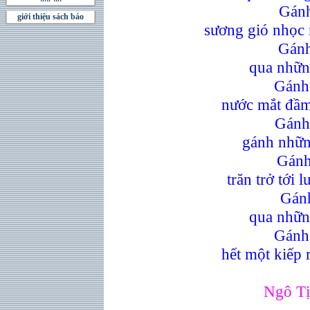
Gánh
giới thiệu sách báo
sương gió nhọc
Gánh
qua những
Gánh
nước mắt đầm
Gánh
gánh nhữn
Gánh
trăn trở tới 
Gánh
qua nhữn
Gánh
hết một kiếp r
Ngô Tị