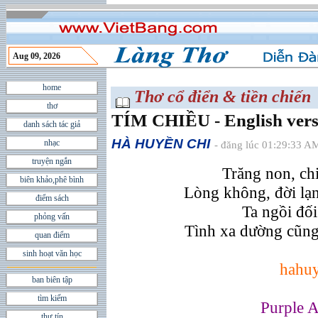
Aug 09, 2026
home
Thơ cổ điển & tiền chiến
thơ
TÍM CHIỀU - English vers
danh sách tác giả
HÀ HUYỀN CHI
nhạc
- đăng lúc 01:29:33 AM
truyện ngắn
Trăng non, chi
biên khảo,phê bình
Lòng không, đời lạn
điểm sách
Ta ngồi đối
phỏng vấn
Tình xa dường cũng
quan điểm
sinh hoạt văn học
hahuy
ban biên tập
tìm kiếm
Purple A
thư tín