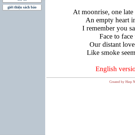
giới thiệu sách báo
At moonrise, one late 
An empty heart in
I remember you sa
Face to face 
Our distant love
Like smoke seems
English versi
Created by Hiep N