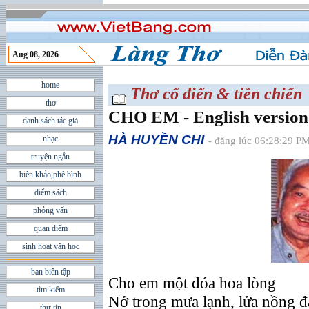
Aug 08, 2026
home
Thơ cổ điển & tiền chiến
thơ
CHO EM - English version
danh sách tác giả
HÀ HUYỀN CHI
nhạc
- đăng lúc 06:28:29 P
truyện ngắn
biên khảo,phê bình
điểm sách
phỏng vấn
quan điểm
sinh hoạt văn học
ban biên tập
Cho em một đóa hoa lòng
tìm kiếm
Nở trong mưa lạnh, lửa nồng đ
thư tín