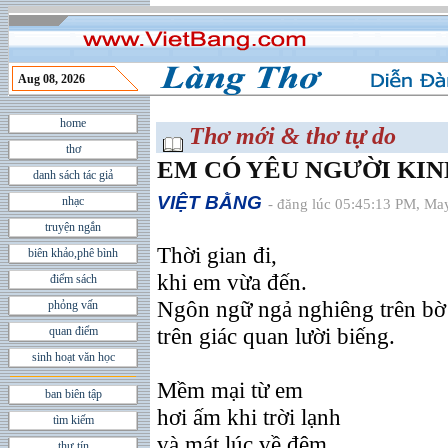
Aug 08, 2026
home
Thơ mới & thơ tự do
thơ
EM CÓ YÊU NGƯỜI KIN
danh sách tác giả
VIỆT BẰNG
nhạc
- đăng lúc 05:45:13 PM, Ma
truyện ngắn
Thời gian đi,
biên khảo,phê bình
khi em vừa đến.
điểm sách
Ngôn ngữ ngả nghiêng trên bờ
phỏng vấn
trên giác quan lười biếng.
quan điểm
sinh hoạt văn học
Mềm mại từ em
ban biên tập
hơi ấm khi trời lạnh
tìm kiếm
và mát lúc về đêm
thư tín