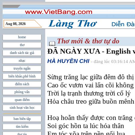
Aug 08, 2026
home
Thơ mới & thơ tự do
thơ
ÐÃ NGÀY XƯA - English v
danh sách tác giả
HÀ HUYỀN CHI
nhạc
- đăng lúc 03:16:14 A
truyện ngắn
Sừng trăng lạc giữa đêm đô thị
biên khảo,phê bình
Cao ốc vươn vai lấn cõi không
điểm sách
Trời lạ trạnh thương trời cố lý
phỏng vấn
Hỏa châu treo giữa buồn mên
quan điểm
sinh hoạt văn học
Hoạ hoằn thấy được con trăng 
ban biên tập
Soi góc hồn ta lúc hóa thân
tìm kiếm
Em tóc xõa trên nền gối lụa
thư tín