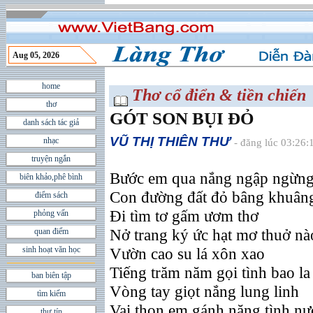
Aug 05, 2026
home
Thơ cổ điển & tiền chiến
thơ
GÓT SON BỤI ÐỎ
danh sách tác giả
VŨ THỊ THIÊN THƯ
nhạc
- đăng lúc 03:26:
truyện ngắn
Bước em qua nắng ngập ngừn
biên khảo,phê bình
Con đường đất đỏ bâng khuân
điểm sách
Ði tìm tơ gấm ươm thơ
phỏng vấn
Nở trang ký ức hạt mơ thuở nà
quan điểm
sinh hoạt văn học
Vườn cao su lá xôn xao
Tiếng trăm năm gọi tình bao la
ban biên tập
Vòng tay giọt nắng lung linh
tìm kiếm
Vai thon em gánh nặng tình n
thư tín