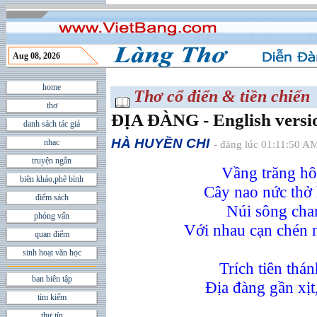
Aug 08, 2026
home
Thơ cổ điển & tiền chiến
thơ
ÐỊA ÐÀNG - English versi
danh sách tác giả
HÀ HUYỀN CHI
nhạc
- đăng lúc 01:11:50 AM
truyện ngắn
Vầng trăng hô
biên khảo,phê bình
Cây nao nức thở 
điểm sách
Núi sông chan
phỏng vấn
Với nhau cạn chén 
quan điểm
sinh hoạt văn học
Trích tiên thán
ban biên tập
Ðịa đàng gần xịt
tìm kiếm
thư tín