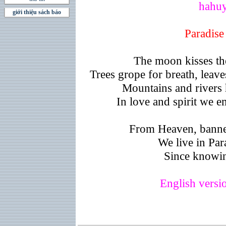
hahuy
giới thiệu sách báo
Paradise
The moon kisses the
Trees grope for breath, leav
Mountains and rivers 
In love and spirit we e
From Heaven, banne
We live in Par
Since knowin
English versi