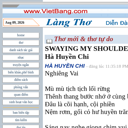
Aug 09, 2026
home
Thơ mới & thơ tự do
thơ
SWAYING MY SHOULDER 
danh sách tác giả
Hà Huyền Chi
nhạc
truyện ngắn
HÀ HUYỀN CHI
- đăng lúc 11:35:18 P
Nghiêng Vai
biên khảo,phê bình
điểm sách
Mù mù tịch tịch lối rừng
phỏng vấn
quan điểm
Thênh thang bước nhớ ở cùng
sinh hoạt văn học
Ðâu là cõi hạnh, cội phiền
Nệm rơm, gối cỏ hư huyền trăn
ban biên tập
tìm kiếm
Sáng nay nghe giọng chim vui
thư tín