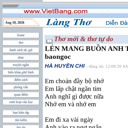
Aug 10, 2026
home
Thơ mới & thơ tự do
thơ
LÉN MANG BUỒN ANH THE
danh sách tác giả
baongoc
nhạc
truyện ngắn
HÀ HUYỀN CHI
- đăng lúc 12:08:39 A
biên khảo,phê bình
Em choán đầy bộ nhớ
điểm sách
Em lấp chật ngăn tim
phỏng vấn
quan điểm
Anh nghĩ gì được nữa
sinh hoạt văn học
Nhớ em và nhớ em
ban biên tập
Em đi xa vài ngày
tìm kiếm
Anh vào ra ngơ ngẩn
thư tín