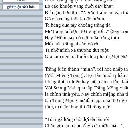
Lộ cáo khuôn vàng dưới đáy khe”.
giới thiệu sách báo
Ðến gần hơn thì : “Người trăng ăn vận to
Gò má riêng thôi lại đỏ hườm
Ta hẵng đưa tay choàng trăng đã
Mơ trăng ta lượm tơ trăng rơi...” (Say Tră
Hay “Hôm nay có một nửa trăng thôi
Một nửa trăng ai cắn vỡ rồi
Ta nhớ mình xa thương đứt ruột
Gió làm nên tội buổi chia phân”(Một Nửa
Trăng biến thành “mình”, rồi hòa nhập th
(Một Miệng Trăng). Họ Hàn muốn phân t
tượng thiên nhiên hay một cao cả lắm khi
Với Sương Mai, qua tập Trăng Mộng xuất 
là chính tình yêu. Nay chính miệng nhà th
bài Trăng Mộng mở đầu tập, nhà thơ ngỏ l
tình, mà tâm hồn thì đã rộng mở:
“Tôi ngả lưng chờ đợi đã lâu rồi
Chăn gối lạnh cho đầy vơi nước mắt...”,