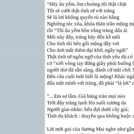
“Hãy âu yếm, ôm choàng tôi thật chặt
Tôi sẽ cười thật tình tứ với trăng
Sẽ lả lơi không quyến rủ nào bằng
Nghiêng tóc xõa, khỏa thân trần mộng mị.
rồi “Tôi âu yếm hôn vầng trăng dấu ái
Môi này đây, trăng hãy đến kề môi
Cho tình tôi bên gối mộng đầy vơi
Cho ánh mắt thêm dại khờ, ngây ngất”
Thật tình tứ ngôn ngữ của tình yêu dù có
có “xiết vòng tay đừng giây phút buông l
người thơ đã sẵn sàng, đành cứ mãi chờ. M
Ðến câu cuối mới biết là mộng! Khác ngà
đấu một mình với trăng, đã phải “lả lơi” 
”... Em sợ lắm. Giá băng tràn mọi nẻo
Trời đầy trăng lạnh lẽo suốt xương da
Người giai-nhân: bến đợi dưới cây già;
Tình du khách : thuyền qua không buộc c
Lời mời gọi của Sương Mai nghe như gần 