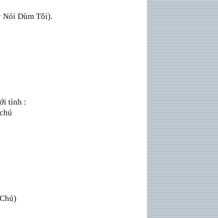
y Nói Dùm Tôi).
i tình :
 chú
 Chú)