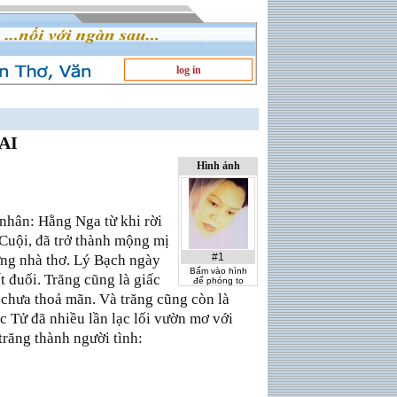
log in
AI
Hình ảnh
 nhân: Hằng Nga từ khi rời
 Cuội, đã trở thành mộng mị
#1
ững nhà thơ. Lý Bạch ngày
Bấm vào hình
 đuối. Trăng cũng là giấc
để phóng to
 chưa thoả mãn. Và trăng cũng còn là
c Tử đã nhiều lần lạc lối vườn mơ với
trăng thành người tình: