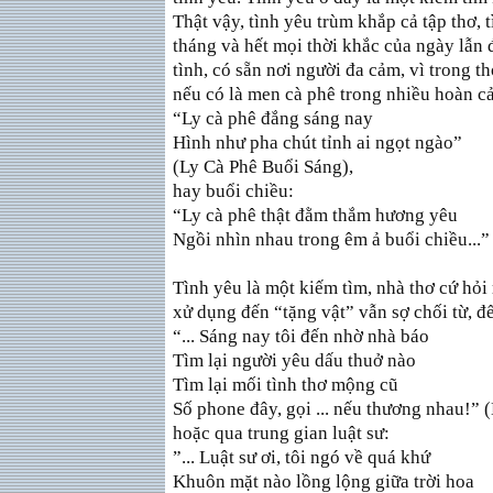
Thật vậy, tình yêu trùm khắp cả tập thơ,
tháng và hết mọi thời khắc của ngày lẫn
tình, có sẵn nơi người đa cảm, vì trong
nếu có là men cà phê trong nhiều hoàn cả
“Ly cà phê đắng sáng nay
Hình như pha chút tỉnh ai ngọt ngào”
(Ly Cà Phê Buổi Sáng),
hay buổi chiều:
“Ly cà phê thật đằm thắm hương yêu
Ngồi nhìn nhau trong êm ả buổi chiều...”
Tình yêu là một kiếm tìm, nhà thơ cứ hỏi 
xử dụng đến “tặng vật” vẫn sợ chối từ, đ
“... Sáng nay tôi đến nhờ nhà báo
Tìm lại người yêu dấu thuở nào
Tìm lại mối tình thơ mộng cũ
Số phone đây, gọi ... nếu thương nhau!” 
hoặc qua trung gian luật sư:
”... Luật sư ơi, tôi ngó về quá khứ
Khuôn mặt nào lồng lộng giữa trời hoa