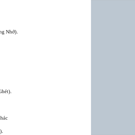
ơng Nhớ).
Ghét).
khác
).