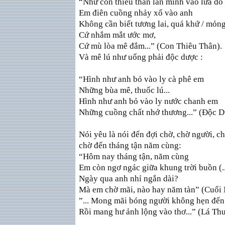
“Như con thiêu thân lăn mình vào lửa đỏ
Em điên cuồng nhảy xổ vào anh
Không cần biết tương lai, quá khứ / mỏng
Cứ nhắm mắt ước mơ,
Cứ mù lòa mê đắm...” (Con Thiêu Thân).
Và mê lú như uống phải độc dược :
“Hình như anh bỏ vào ly cà phê em
Những bùa mê, thuốc lú...
Hình như anh bỏ vào ly nước chanh em
Những cuồng chất nhớ thương...” (Ðộc D
Nói yêu là nói đến đợi chờ, chờ người, ch
chờ đến tháng tận năm cùng:
“Hôm nay tháng tận, năm cùng
Em còn ngơ ngác giữa khung trời buồn (..
Ngày qua anh nhỉ ngắn dài?
Mà em chờ mãi, nào hay năm tàn” (Cuối
”... Mong mãi bóng người không hẹn đến
Rồi mang hư ảnh lộng vào thơ...” (Lá Thư