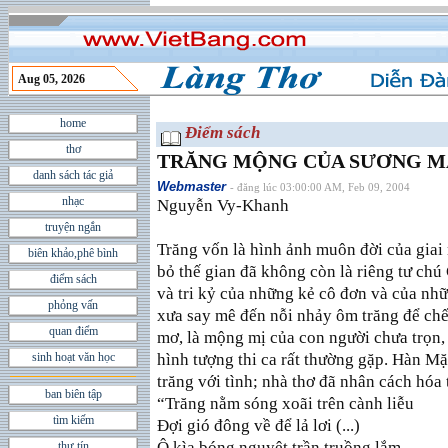
Aug 05, 2026
home
Điểm sách
thơ
TRĂNG MỘNG CỦA SƯƠNG M
danh sách tác giả
Webmaster
- đăng lúc 03:00:00 AM, Feb 09, 2004
nhạc
Nguyễn Vy-Khanh
truyện ngắn
Trăng vốn là hình ảnh muôn đời của giai
biên khảo,phê bình
bỏ thế gian đã không còn là riêng tư chú
điểm sách
và tri kỷ của những kẻ cô đơn và của nh
phỏng vấn
xưa say mê đến nỗi nhảy ôm trăng để chết
quan điểm
mơ, là mộng mị của con người chưa trọn,
sinh hoạt văn học
hình tượng thi ca rất thường gặp. Hàn Mặ
trăng với tình; nhà thơ đã nhân cách hóa 
ban biên tập
“Trăng nằm sóng xoãi trên cành liễu
tìm kiếm
Ðợi gió đông về để lả lơi (...)
Ô kìa bóng nguyệt trần truồng lắm
thư tín