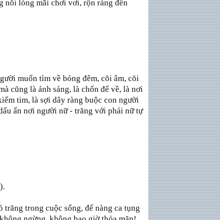
g nỗi lòng mãi chơi vơi, rộn ràng đến
 người muốn tìm về bóng đêm, cõi âm, cõi
à cũng là ánh sáng, là chốn để về, là nơi
 kiếm tim, là sợi dây ràng buộc con người
dấu ấn nơi người nữ - trăng với phái nữ tự
).
 trăng trong cuộc sống, để nàng ca tụng
m không ngừng, không bao giờ thỏa mãn!