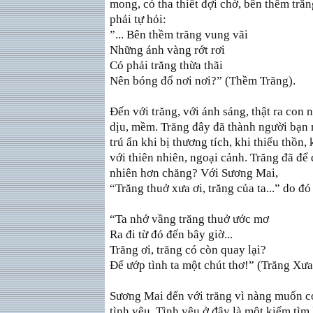
mong, có tha thiết đợi chờ, bên thềm trăn
phải tự hỏi:
”... Bên thềm trăng vung vãi
Những ánh vàng rớt rơi
Có phải trăng thừa thãi
Nên bóng đổ nơi nơi?” (Thềm Trăng).
Ðến với trăng, với ánh sáng, thật ra con
dịu, mềm. Trăng đây đã thành người bạn m
trú ẩn khi bị thương tích, khi thiếu thồn,
với thiên nhiên, ngoại cảnh. Trăng đã để 
nhiên hơn chăng? Với Sương Mai,
“Trăng thuở xưa ơi, trăng của ta...” do đó
“Ta nhớ vầng trăng thuở ước mơ
Ra đi từ đó đến bây giờ...
Trăng ơi, trăng có còn quay lại?
Ðể ướp tình ta một chút thơ!” (Trăng Xưa
Sương Mai đến với trăng vì nàng muốn có
tình yêu. Tình yêu ở đây là một kiếm tì