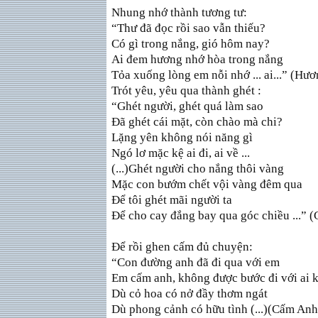
Nhung nhớ thành tương tư:
“Thư đã đọc rồi sao vẫn thiếu?
Có gì trong nắng, gió hôm nay?
Ai đem hương nhớ hòa trong nắng
Tỏa xuống lòng em nỗi nhớ ... ai...” (Hư
Trót yêu, yêu qua thành ghét :
“Ghét người, ghét quá làm sao
Ðã ghét cái mặt, còn chào mà chi?
Lặng yên không nói năng gì
Ngó lơ mặc kệ ai đi, ai về ...
(...)Ghét người cho nắng thôi vàng
Mặc con bướm chết vội vàng đêm qua
Ðể tôi ghét mãi người ta
Ðể cho cay đắng bay qua góc chiều ...” (
Ðể rồi ghen cấm đủ chuyện:
“Con đường anh đã đi qua với em
Em cấm anh, không được bước đi với ai 
Dù cỏ hoa có nở đầy thơm ngát
Dù phong cảnh có hữu tình (...)(Cấm Anh