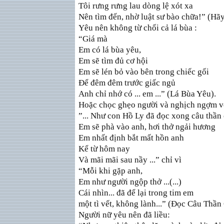
Tôi rưng rưng lau dòng lệ xót xa
Nên tìm đến, nhờ luật sư bào chữa!” (Hã
Yêu nên không từ chối cả lá bùa :
“Giá mà
Em có lá bùa yêu,
Em sẽ tìm đủ cơ hội
Em sẽ lén bỏ vào bên trong chiếc gối
Ðể đêm đêm trước giấc ngủ
Anh chỉ nhớ có ... em ...” (Lá Bùa Yêu).
Hoặc chọc ghẹo người và nghịch ngợm vớ
”... Như con Hồ Ly đã đọc xong câu thần
Em sẽ phà vào anh, hơi thở ngải hương
Em nhất định bắt mất hồn anh
Kể từ hôm nay
Và mãi mãi sau nầy ...” chỉ vì
“Mỗi khi gặp anh,
Em như người ngộp thở ...(...)
Cái nhìn... đã để lại trong tim em
một tì vết, không lành...” (Ðọc Câu Thần
Người nữ yêu nên đã liều: