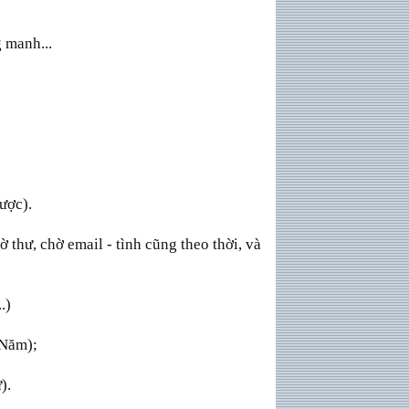
 manh...
ược).
ờ thư, chờ email - tình cũng theo thời, và
.)
 Năm);
).