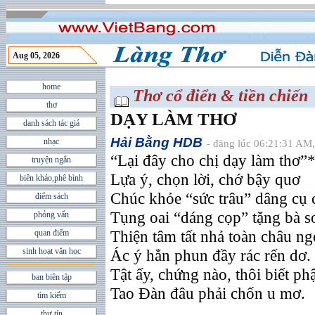
Aug 05, 2026
home
Thơ cổ điển & tiền chiến
thơ
DẠY LÀM THƠ
danh sách tác giả
Hải Bằng HDB
nhạc
- đăng lúc 06:21:31 AM,
“Lại đây cho chị dạy làm thơ”
truyện ngắn
Lựa ý, chọn lời, chớ bậy quơ
biên khảo,phê bình
Chúc khỏe “sức trâu” dâng cụ 
điểm sách
Tụng oai “dáng cọp” tặng bà s
phỏng vấn
Thiện tâm tất nhả toàn châu ng
quan điểm
sinh hoạt văn học
Ác ý hẳn phun đầy rác rến dơ.
Tật ấy, chứng nào, thôi biết ph
ban biên tập
Tao Ðàn đâu phải chốn u mơ.
tìm kiếm
thư tín