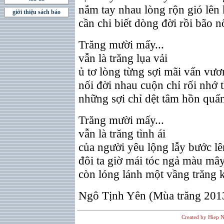
nắm tay nhau lòng rộn gió lên
giới thiệu sách báo
cần chi biết dòng đời rồi bão n
Trăng mười mấy...
vẫn là trăng lụa vải
ủ tơ lòng từng sợi mãi vấn vư
nối đời nhau cuộn chỉ rối nhớ
những sợi chỉ dệt tâm hồn quấn
Trăng mười mấy...
vẫn là trăng tình ái
của người yêu lộng lẫy bước lê
đôi ta giờ mái tóc ngả màu mâ
còn lóng lánh một vầng trăng 
Ngô Tịnh Yên (Mùa trăng 201
Created by Hiep N