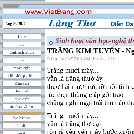
Aug 09, 2026
home
Sinh hoạt văn học-nghệ th
thơ
TRĂNG KIM TUYẾN - Ngô
danh sách tác giả
Đăng lúc 03:57:09 AM, Jun 14, 2014
nhạc
truyện ngắn
Trăng mười mấy...
biên khảo,phê bình
vẫn là trăng thuở ấy
điểm sách
thuở hai mươi rực rỡ mối tình 
phỏng vấn
lúc thẹn thùng e ấp gởi trao
quan điểm
chẳng nghi ngại trái tim nào th
sinh hoạt văn học
Trăng mười mấy...
ban biên tập
vẫn là trăng thơ dại
tìm kiếm
rộn rã yêu vén mây bước xuốn
thư tín