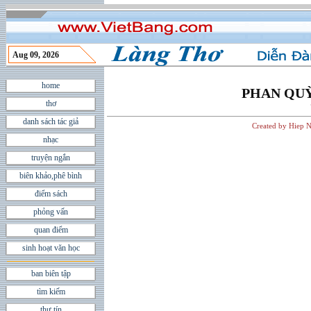
Aug 09, 2026
home
PHAN QU
thơ
danh sách tác giả
Created by Hiep N
nhạc
truyện ngắn
biên khảo,phê bình
điểm sách
phỏng vấn
quan điểm
sinh hoạt văn học
ban biên tập
tìm kiếm
thư tín