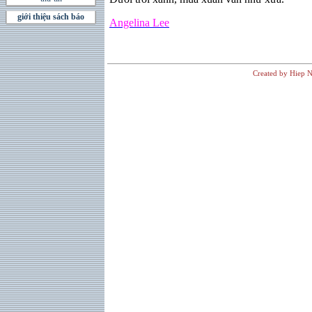
giới thiệu sách báo
Angelina Lee
Created by Hiep N