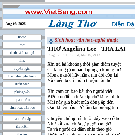
Aug 08, 2026
home
Sinh hoạt văn học-nghệ thuật
thơ
THƠ Angelina Lee - TRẢ LẠI
danh sách tác giả
Đăng lúc 08:11:42 PM, Mar 10, 2013
nhạc
Xin trả lại khoảng thời gian diễm tuyệt
truyện ngắn
Cả không gian bão táp ngập khung trời
Mong người hãy nâng niu đời còn lại
biên khảo,phê bình
Và quên ta cứ luộm thuộm lôi thôi
điểm sách
Xin cám ơn bao bài thơ người viết
phỏng vấn
Biết bao điều chưa kịp chừ lặng thinh
quan điểm
Mai này giá buốt mùa đông ập đến
Oan khiên nào sưởi ấm lại buồng tim
sinh hoạt văn học
Chuyện chúng mình rồi đây vào cổ tích
ban biên tập
Như lối xưa chưa gặp gỡ bao giờ
tìm kiếm
Ta và người cứ đăm nhìn theo gió
Dưới trời xanh, mùa xuân vẫn như xưa.
thư tín