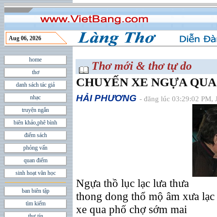
Aug 06, 2026
home
Thơ mới & thơ tự do
thơ
CHUYẾN XE NGỰA QUA
danh sách tác giả
HẢI PHƯƠNG
nhạc
- đăng lúc 03:29:02 PM, 
truyện ngắn
biên khảo,phê bình
điểm sách
phỏng vấn
quan điểm
sinh hoạt văn học
Ngựa thồ lục lạc lưa thưa
ban biên tập
thong dong thổ mộ âm xưa lạc 
tìm kiếm
xe qua phố chợ sớm mai
thư tín