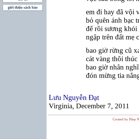
giới thiệu sách báo
em đi hay đã vội 
bỏ quên ánh bạc 
để rồi sương khó
ngập trên đất mẹ
bao giờ rừng cũ x
cát vàng thôi thú
bao giờ nhân ngh
đón mừng tia nắng
Lưu Nguyễn Đạt
Virginia, December 7, 2011
Created by Hiep N