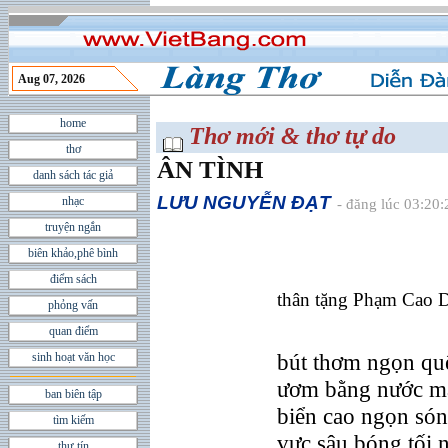
Aug 07, 2026
home
Thơ mới & thơ tự do
thơ
ÂN TÌNH
danh sách tác giả
LƯU NGUYỄN ĐẠT
nhạc
- đăng lúc 03:20
truyện ngắn
biên khảo,phê bình
điểm sách
thân tặng Phạm Cao
phỏng vấn
quan điểm
bút thơm ngọn qu
sinh hoạt văn học
ươm bằng nước mắ
ban biên tập
biển cao ngọn só
tìm kiếm
vực sâu bóng tối n
thư tín