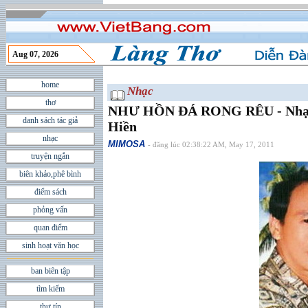
Aug 07, 2026
home
Nhạc
thơ
NHƯ HỒN ĐÁ RONG RÊU - Nhạc v
danh sách tác giả
Hiền
nhạc
MIMOSA
- đăng lúc 02:38:22 AM, May 17, 2011
truyện ngắn
biên khảo,phê bình
điểm sách
phỏng vấn
quan điểm
sinh hoạt văn học
ban biên tập
tìm kiếm
thư tín