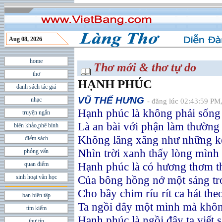
Aug 08, 2026
home
Thơ mới & thơ tự do
thơ
HẠNH PHÚC
danh sách tác giả
VŨ THẾ HƯNG
nhạc
- đăng lúc 02:43:59 PM
Hạnh phúc là không phải sống
truyện ngắn
Là an bài với phận làm thường
biên khảo,phê bình
Không lăng xăng như những k
điểm sách
Nhìn trời xanh thấy lòng mình
phỏng vấn
Hạnh phúc là có hương thơm t
quan điểm
sinh hoạt văn học
Của bông hồng nở một sáng tr
Cho bầy chim ríu rít ca hát the
ban biên tập
Ta ngồi đây một mình mà khôn
tìm kiếm
Hạnh phúc là ngồi đây ta viết 
thư tín