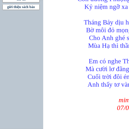
Kỷ niệm ngỡ xa 
giới thiệu sách báo
Tháng Bảy dịu h
Bờ môi đỏ mọn
Cho Anh ghé sá
Mùa Hạ thì thầ
Em có nghe Th
Mà cười lơ đãng
Cuối trời đôi é
Anh thấy tơ vàn
mim
07/0