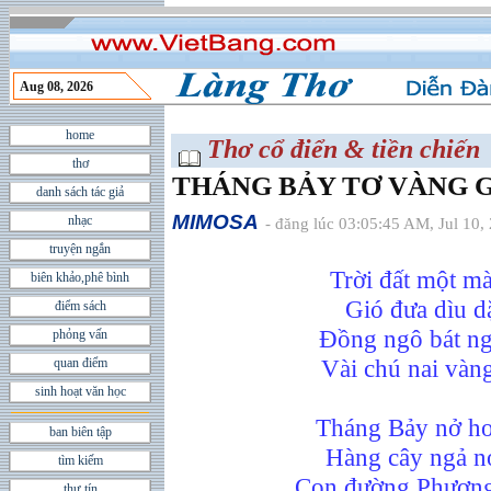
Aug 08, 2026
home
Thơ cổ điển & tiền chiến
thơ
THÁNG BẢY TƠ VÀNG G
danh sách tác giả
MIMOSA
nhạc
- đăng lúc 03:05:45 AM, Jul 10,
truyện ngắn
Trời đất một mà
biên khảo,phê bình
Gió đưa dìu dặ
điểm sách
Đồng ngô bát ng
phỏng vấn
Vài chú nai vàn
quan điểm
sinh hoạt văn học
Tháng Bảy nở ho
ban biên tập
Hàng cây ngả nó
tìm kiếm
Con đường Phượng
thư tín