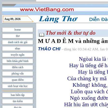
Aug 09, 2026
home
Thơ mới & thơ tự do
thơ
M Ư A Đ Ê M và những âm
danh sách tác giả
THẢO CHI
nhạc
- đăng lúc 03:34:42 AM, Jan 
truyện ngắn
Ngòai kia là 
biên khảo,phê bình
Hay là tiếng dế h
điểm sách
Hay là tiếng
phỏng vấn
Của chàng kỵ mã 
quan điểm
Không! không, 
sinh hoạt văn học
Luồn qua vách đá
ban biên tập
Ngó xuống đường
tìm kiếm
Hắt hiu ẩm ướt chả
thư tín