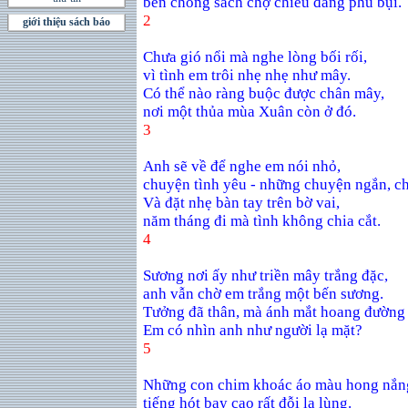
bên chồ
ng sách ch
ợ
chi
ề
u đang ph
ủ
b
ụi.
2
giới thiệu sách báo
Chư
a gió n
ổ
i mà nghe lòng b
ố
i r
ối,
vì tình em trôi nhẹ
nh
ẹ
nh
ư mây.
Có thể
nào ràng bu
ộ
c đ
ược chân mây,
nơ
i m
ộ
t th
ủ
a mùa Xuân còn
ở đó.
3
Anh sẽ v
ề
đ
ể
nghe em nói nh
ỏ,
chuyệ
n tình yêu - nh
ữ
ng chuy
ệ
n ng
ắ
n, c
Và đặ
t nh
ẹ
bàn tay trên b
ờ vai,
năm tháng đi mà tình không chia cắt.
4
Sươ
ng
n
ơ
i
ấ
y nh
ư
tri
ề
n mây tr
ắ
ng đ
ặc,
anh vẫ
n ch
ờ
em tr
ắ
ng m
ộ
t b
ế
n s
ương.
Tưở
ng đã thân, mà ánh m
ắ
t hoang đ
ường
Em có nhìn anh như ngườ
i l
ạ
m
ặt?
5
Những con chim khoác áo màu hong n
ắn
tiế
ng hót bay cao r
ấ
t đ
ỗ
i l
ạ lùng.