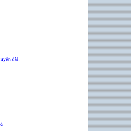
huy
ện dài.
g,