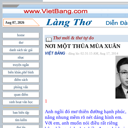
Aug 07, 2026
home
Thơ mới & thơ tự do
thơ
NƠI MỘT THỦA MÙA XUÂN
danh sách tác giả
VIỆT BẰNG
- đăng lúc 02:31:15 AM, Aug 17, 2014
nhạc
truyện ngắn
biên khảo,phê bình
điểm sách
phỏng vấn
quan điểm
1
sinh hoạt văn học
Anh ngồ
i đó m
ơ
thiên đ
ườ
ng h
ạnh phúc,
ban biên tập
nắ
ng nhung m
ềm rõ nét dáng hình em.
tìm kiếm
Vớ
i em, anh mu
ố
n nói đi
ề
u r
ất riêng
thư tín