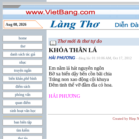
Aug 08, 2026
home
Thơ mới & thơ tự do
thơ
KHỎA THÂN LÁ
danh sách tác giả
HẢI PHƯƠNG
- đăng lúc 01:10:06 AM, Oct 17, 2012
nhạc
Em nằm lá hát nguyên ngôn
truyện ngắn
Bờ xa biển dậy bến cồn bãi chia
biên khảo,phê bình
Trăng non xao động cội khuya
Đêm tinh thể vỡ đầm đìa cỏ hoa.
điểm sách
phỏng vấn
HẢI PHƯƠNG
quan điểm
sinh hoạt văn học
Created by Hiep N
ban biên tập
tìm kiếm
thư tín