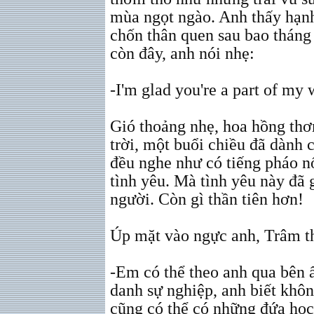
mùa ngọt ngào. Anh thấy hạnh 
chốn thân quen sau bao tháng
còn đây, anh nói nhẹ:
-I'm glad you're a part of my 
Gió thoảng nhẹ, hoa hồng thơ
trời, một buổi chiều đã dành
đều nghe như có tiếng pháo n
tình yêu. Mà tình yêu này đã g
người. Còn gì thần tiên hơn!
Úp mặt vào ngực anh, Trâm t
-Em có thể theo anh qua bên 
danh sự nghiệp, anh biết khôn
cũng có thể có những đứa học