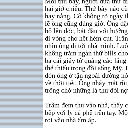
Mỗi thứ bảy, người đưa thư 
hai giờ chiều. Thứ bảy nào c
hay nắng. Cô không rõ ngày t
lẽ ông cũng đúng giờ. Ông đậu
bộ lên dốc, bắt đầu với hướng
đi vòng cho hết hẻm cụt. Trâm
nhìn ông đi tới nhà mình. Luô
không trăm ngàn thứ bills cho
ba cái giấy tờ quảng cáo lăng
thể thiếu trong đời sống Mỹ. 
đón ông ở tận ngoài đường nó
về thời tiết. Ông nháy mắt rồi
trông chờ những lá thư đòi n
Trâm đem thư vào nhà, thấy c
bếp với ly cà phê trên tay. M
rọi vào nhà ấm áp.