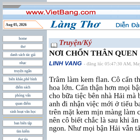
Aug 05, 2026
home
Truyện/Ký
thơ
NƠI CHỐN THÂN QUEN
danh sách tác giả
LINH VANG
nhạc
- đăng lúc 05:47:30 AM, Ma
truyện ngắn
Trâm làm kem flan. Cô cẩn th
biên khảo,phê bình
hoa lớn. Cẩn thận hơn mọi bậ
điểm sách
cho bữa tiệc bên nhà Hải mà 
phỏng vấn
anh đi nhận việc mới ở tiểu 
quan điểm
trên mặt kem mịn màng làm c
sinh hoạt văn học
nên cô biết chắc là sau khi ă
ban biên tập
ngon. Như mọi bận Hải vẫn tấm
tìm kiếm
thư tín