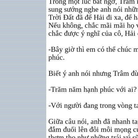
Trong một lúc bất ngờ, Trâm 
sung sướng nghe anh nói nhữ
Trời Đất đã để Hải đi xa, để 
Nếu không, chắc mãi mãi họ 
chắc được ý nghĩ của cô, Hải
-Bây giờ thì em có thể chúc 
phúc.
Biết ý anh nói nhưng Trâm đùa
-Trăm năm hạnh phúc với ai?
-Với người đang trong vòng t
Giữa câu nói, anh đã nhanh t
đắm đuối lên đôi môi mọng c
thơm tho như những trái vú s