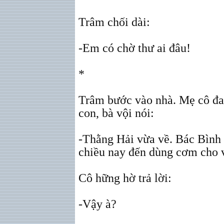
Trâm chối dài:
-Em có chờ thư ai đâu!
*
Trâm bước vào nhà. Mẹ cô đan
con, bà vội nói:
-Thằng Hải vừa về. Bác Bình 
chiều nay đến dùng cơm cho v
Cô hững hờ trả lời:
-Vậy à?