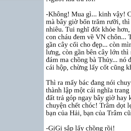
-Không! Mua gì... kinh vậy! C
mà bây giờ bốn trăm rưỡi, thì
nhiêu. Tui nghĩ đốt khỏe hơn,
con cháu đem về VN chôn... T
gần cây cối cho đẹp... còn m
lưng, còn gần bên cây lớn thì 
đám ma chồng bà Thủy... nó đ
cái hộp, chừng lấy cốt cũng k
Thì ra mấy bác đang nói chu
thành lập một cái nghĩa trang
đất trả góp ngay bây giờ hay 
chuyện chết chóc! Trâm dọt lẹ
bạn của Hải, bạn của Trâm cũ
-GiGi sắp lấy chồng rồi!