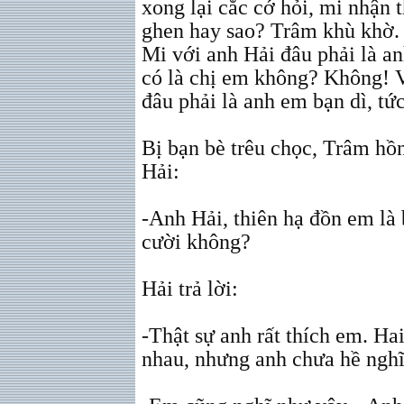
xong lại cắc cớ hỏi, mi nhận
ghen hay sao? Trâm khù khờ. S
Mi với anh Hải đâu phải là 
có là chị em không? Không! V
đâu phải là anh em bạn dì, tức
Bị bạn bè trêu chọc, Trâm hồ
Hải:
-Anh Hải, thiên hạ đồn em là
cười không?
Hải trả lời:
-Thật sự anh rất thích em. Ha
nhau, nhưng anh chưa hề nghĩ 