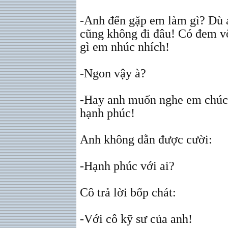
-Anh đến gặp em làm gì? Dù a
cũng không đi đâu! Có đem v
gì em nhúc nhích!
-Ngon vậy à?
-Hay anh muốn nghe em chúc 
hạnh phúc!
Anh không dằn được cười:
-Hạnh phúc với ai?
Cô trả lời bốp chát:
-Với cô kỹ sư của anh!