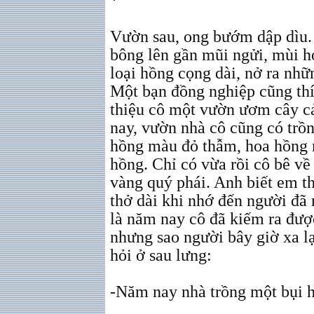
*
Vườn sau, ong bướm dập dìu.
bông lên gần mũi ngửi, mùi h
loại hồng cọng dài, nở ra nhữ
Một bạn đồng nghiệp cũng thí
thiệu cô một vườn ươm cây cả
nay, vườn nhà cô cũng có trồ
hồng màu đỏ thẫm, hoa hồng
hồng. Chỉ có vừa rồi cô bê v
vàng quý phái. Anh biết em t
thở dài khi nhớ đến người đã
là năm nay cô đã kiếm ra đượ
nhưng sao người bây giờ xa l
hỏi ở sau lưng:
-Năm nay nhà trồng một bụi 