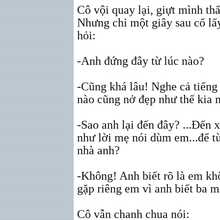
Cô vội quay lại, giựt mình th
Nhưng chỉ một giây sau cố lấy 
hỏi:
-Anh đứng đây từ lúc nào?
-Cũng khá lâu! Nghe cả tiếng
nào cũng nở đẹp như thế kia 
-Sao anh lại đến đây? ...Đến
như lời mẹ nói dùm em...để 
nhà anh?
-Không! Anh biết rõ là em k
gặp riêng em vì anh biết ba 
Cô vẫn chanh chua nói: