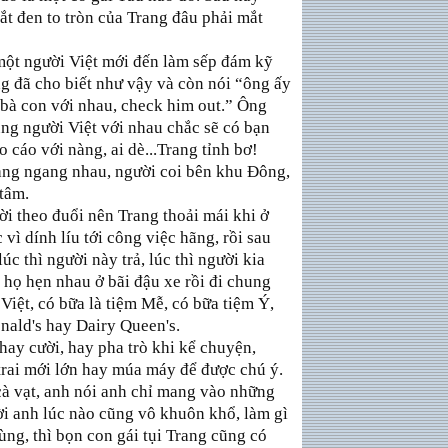
ắt đen to tròn của Trang đâu phải mắt
 một người Việt mới đến làm sếp đám kỹ
g đã cho biết như vậy và còn nói “ông ấy
bà con với nhau, check him out.” Ông
ùng người Việt với nhau chắc sẽ có bạn
cáo với nàng, ai dè...Trang tỉnh bơ!
ang ngang nhau, người coi bên khu Đông,
tâm.
i theo đuổi nên Trang thoải mái khi ở
vì dính líu tới công việc hãng, rồi sau
lúc thì người này trả, lúc thì người kia
hì họ hẹn nhau ở bãi đậu xe rồi đi chung
Việt, có bữa là tiệm Mễ, có bữa tiệm Ý,
ald's hay Dairy Queen's.
ay cười, hay pha trò khi kể chuyện,
rai mới lớn hay múa máy để được chú ý.
à vạt, anh nói anh chỉ mang vào những
ời anh lúc nào cũng vô khuôn khổ, làm gì
ng, thì bọn con gái tụi Trang cũng có