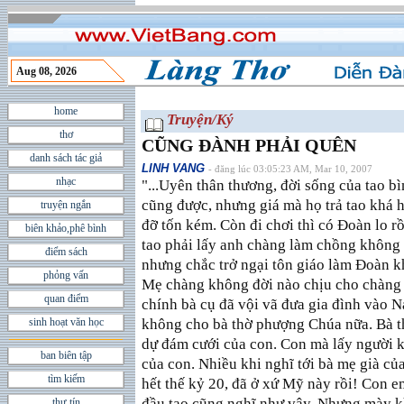
Aug 08, 2026
home
Truyện/Ký
thơ
CŨNG ĐÀNH PHẢI QUÊN
danh sách tác giả
LINH VANG
- đăng lúc 03:05:23 AM, Mar 10, 2007
nhạc
"...Uyên thân thương, đời sống của tao bì
cũng được, nhưng giá mà họ trả tao khá 
truyện ngắn
đỡ tốn kém. Còn đi chơi thì có Đoàn lo r
biên khảo,phê bình
tao phải lấy anh chàng làm chồng không 
điểm sách
nhưng chắc trở ngại tôn giáo làm Đoàn k
phỏng vấn
Mẹ chàng không đời nào chịu cho chàng 
quan điểm
chính bà cụ đã vội vã đưa gia đình vào N
sinh hoạt văn học
không cho bà thờ phượng Chúa nữa. Bà t
dự đám cưới của con. Con mà lấy người 
ban biên tập
của con. Nhiều khi nghĩ tới bà mẹ già của
tìm kiếm
hết thế kỷ 20, đã ở xứ Mỹ này rồi! Con em
đầu tao cũng nghĩ như vậy. Nhưng mày k
thư tín