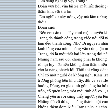
-Em đang nghĩ gì vậy Trang?
Đoàn vừa hỏi vừa lái xe, mắt liếc thoáng
thầm kín, vội trả lời:
-Em nghĩ xứ này nóng vậy mà lầm tưởng 
thôi!
Đoàn cười:
-Nên em cần qua đây chơi một chuyến là
Trang đã thành công trong việc nói dối 
làm đều thành công. Nhớ tới nguyên nhâ
lạnh lùng của mình, nàng vẫn còn giận mẹ
Trang, đó là một thất bại lớn trong đời 
Những năm sau đó, không phải là không 
rồi lại lụy nữa nên không dám thân thiện 
cho là nàng phách lối. Thôi thì cũng đàn
Chỉ có một người đã không nghĩ Kiều Tra
trưởng phòng bên khu Tây, đổi về Seattl
hướng Đông, có gia đình gồm ông bà bố
trốn, cố quên lãng một mối tình đổ vỡ...,
Chàng yêu ai rồi cũng thấy người yêu lê
Những đổ vỡ đó tạo chàng thành một con
không thèm dòm Kiều Trang nữa, cứ cho đ