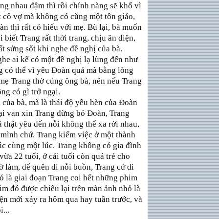
ương nhau đậm thì rồi chính nàng sẽ khổ vì
 cô vợ mà không có cùng một tôn giáo,
n thì rất có hiếu với mẹ. Bù lại, bà muốn
biết Trang rất thời trang, chịu ăn diện,
ất sửng sốt khi nghe đề nghị của bà.
he ai kể có một đề nghị lạ lùng đến như
g có thể vì yêu Đoàn quá mà bằng lòng
mẹ Trang thờ cúng ông bà, nên nếu Trang
ng có gì trở ngại.
 của bà, mà là thái độ yếu hèn của Đoàn
oại van xin Trang đừng bỏ Đoàn, Trang
 thật yêu đến nỗi không thể xa rời nhau,
a mình chứ. Trang kiếm việc ở một thành
úc cùng một lúc. Trang không có gia đình
ừa 22 tuổi, ở cái tuổi còn quá trẻ cho
ờ làm, để quên đi nỗi buồn, Trang cứ đi
ó là giai đoạn Trang coi hết những phim
im đó được chiếu lại trên màn ảnh nhỏ là
ện mới xảy ra hôm qua hay tuần trước, và
...