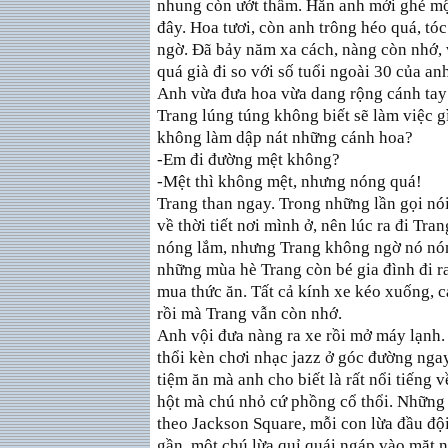
nhung còn ướt thẩm. Hẳn anh mới ghé một
đây. Hoa tươi, còn anh trông héo quá, t
ngờ. Đã bảy năm xa cách, nàng còn nhớ, 
quá già đi so với số tuổi ngoài 30 của an
Anh vừa đưa hoa vừa dang rộng cánh tay
Trang lúng túng không biết sẽ làm việc g
không làm dập nát những cánh hoa?
-Em đi đường mệt không?
-Mệt thì không mệt, nhưng nóng quá!
Trang than ngay. Trong những lần gọi nói
về thời tiết nơi mình ở, nên lúc ra đi Tr
nóng lắm, nhưng Trang không ngờ nó nón
những mùa hè Trang còn bé gia đình đi ra
mua thức ăn. Tất cả kính xe kéo xuống, c
rồi mà Trang vẫn còn nhớ.
Anh vội đưa nàng ra xe rồi mở máy lạnh
thổi kèn chơi nhạc jazz ở góc đường ngay
tiệm ăn mà anh cho biết là rất nổi tiếng 
hột mà chú nhỏ cứ phồng cổ thổi. Những 
theo Jackson Square, mỗi con lừa đầu độ
gần, một chú lừa quỉ quái ngáp vào mặt n