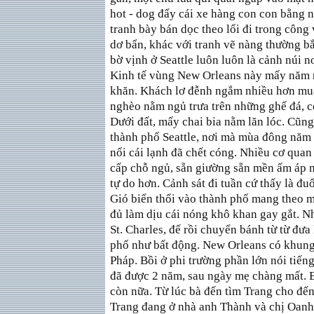
hot - dog đẩy cái xe hàng con con bằng 
tranh bày bán dọc theo lối đi trong công
dơ bẩn, khác với tranh vẽ nàng thường bắ
bờ vịnh ở Seattle luôn luôn là cảnh núi n
Kinh tế vùng New Orleans này mấy năm 
khăn. Khách lơ đễnh ngắm nhiều hơn mua.
nghèo nằm ngủ trưa trên những ghế đá, c
Dưới đất, mấy chai bia nằm lăn lóc. Cũn
thành phố Seattle, nơi mà mùa đông năm
nổi cái lạnh đã chết cóng. Nhiều cơ quan
cấp chỗ ngủ, sẵn giường sẵn mền ấm áp mà
tự do hơn. Cảnh sát đi tuần cứ thấy là đu
Gió biển thổi vào thành phố mang theo m
đủ làm dịu cái nóng khô khan gay gắt. N
St. Charles, để rồi chuyển bánh từ từ đ
phố như bất động. New Orleans có khung
Pháp. Bồi ở phi trường phần lớn nói tiế
đã được 2 năm, sau ngày mẹ chàng mất.
còn nữa. Từ lúc bà đến tìm Trang cho đế
Trang đang ở nhà anh Thành và chị Oanh 