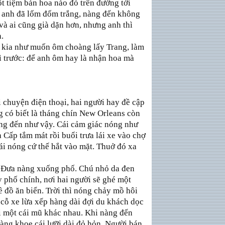
 tiệm bán hoa nào đó trên đường tới
óc anh đã lốm đốm trắng, nàng đến không
và ai cũng già dặn hơn, nhưng anh thì
h.
 kia như muốn ôm choàng lấy Trang, làm
ì trước: để anh ôm hay là nhận hoa mà
 chuyện điện thoại, hai người hay đề cập
ang có biết là tháng chín New Orleans còn
g đến như vậy. Cái cảm giác nóng như
 Cấp tắm mát rồi buổi trưa lái xe vào chợ
ái nóng cứ thế hắt vào mặt. Thuở đó xa
. Đưa nàng xuống phố. Chú nhỏ da đen
 phố chính, nơi hai người sẽ ghé một
về đồ ăn biển. Trời thì nóng chảy mồ hôi
cỗ xe lừa xếp hàng dài đợi du khách dọc
i một cái mũ khác nhau. Khi nàng đến
àng khoe cái lưỡi dài đỏ hỏn. Người bán