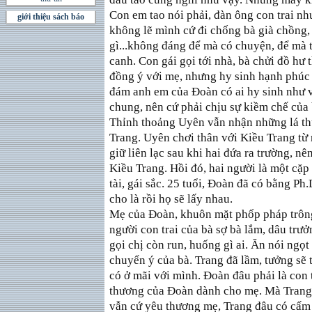
Con em tao nói phải, đàn ông con trai nh
giới thiệu sách báo
không lẽ mình cứ đi chống bà già chồng,
gì...không đáng để mà có chuyện, để mà 
canh. Con gái gọi tới nhà, bà chửi đồ hư
đồng ý với mẹ, nhưng hy sinh hạnh phúc 
đám anh em của Đoàn có ai hy sinh như v
chung, nên cứ phải chịu sự kiềm chế của b
Thỉnh thoảng Uyên vẫn nhận những lá thư
Trang. Uyên chơi thân với Kiều Trang từ 
giữ liên lạc sau khi hai đứa ra trường, n
Kiều Trang. Hồi đó, hai người là một cặp
tài, gái sắc. 25 tuổi, Đoàn đã có bằng Ph
cho là rồi họ sẽ lấy nhau.
Mẹ của Đoàn, khuôn mặt phốp pháp trông
người con trai của bà sợ bà lắm, dâu trưở
gọi chị còn run, huống gì ai. Ăn nói ngọt
chuyển ý của bà. Trang đã lầm, tưởng sẽ 
có ở mãi với mình. Đoàn đâu phải là con t
thương của Đoàn dành cho mẹ. Mà Trang 
vẫn cứ yêu thương mẹ, Trang đâu có cấm 