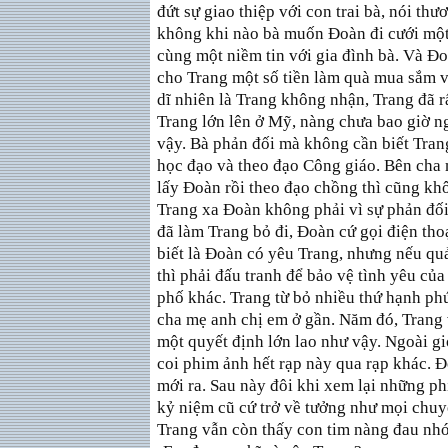
đứt sự giao thiệp với con trai bà, nói th
không khi nào bà muốn Đoàn đi cưới một
cùng một niềm tin với gia đình bà. Và Đoà
cho Trang một số tiền làm quà mua sắm vì 
dĩ nhiên là Trang không nhận, Trang đã r
Trang lớn lên ở Mỹ, nàng chưa bao giờ ng
vậy. Bà phản đối mà không cần biết Tran
học đạo và theo đạo Công giáo. Bên cha 
lấy Đoàn rồi theo đạo chồng thì cũng khô
Trang xa Đoàn không phải vì sự phản đối
đã làm Trang bỏ đi, Đoàn cứ gọi điện th
biết là Đoàn có yêu Trang, nhưng nếu quả
thì phải đấu tranh để bảo vệ tình yêu củ
phố khác. Trang từ bỏ nhiều thứ hạnh ph
cha mẹ anh chị em ở gần. Năm đó, Trang v
một quyết định lớn lao như vậy. Ngoài gi
coi phim ảnh hết rạp này qua rạp khác. Đ
mới ra. Sau này đôi khi xem lại những ph
kỷ niệm cũ cứ trở về tưởng như mọi chuy
Trang vẫn còn thấy con tim nàng đau nhói