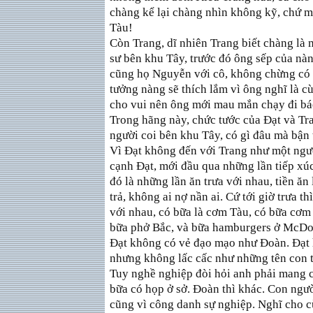
chàng kể lại chàng nhìn không kỹ, chứ m
Tàu!
Còn Trang, dĩ nhiên Trang biết chàng là
sư bên khu Tây, trước đó ông sếp của nàn
cũng họ Nguyễn với cô, không chừng có 
tưởng nàng sẽ thích lắm vì ông nghĩ là c
cho vui nên ông mới mau mắn chạy đi báo 
Trong hãng này, chức tước của Đạt và Tr
người coi bên khu Tây, có gì đâu mà bận 
Vì Đạt không đến với Trang như một ngườ
cạnh Đạt, mới đầu qua những lần tiếp xúc 
đó là những lần ăn trưa với nhau, tiền ăn 
trả, không ai nợ nần ai. Cứ tới giờ trưa t
với nhau, có bữa là cơm Tàu, có bữa cơm 
bữa phở Bắc, và bữa hamburgers ở McDon
Đạt không có vẻ đạo mạo như Đoàn. Đạt h
nhưng không lấc cấc như những tên con t
Tuy nghề nghiệp đòi hỏi anh phải mang c
bữa có họp ở sở. Đoàn thì khác. Con ngư
cũng vì công danh sự nghiệp. Nghĩ cho cù