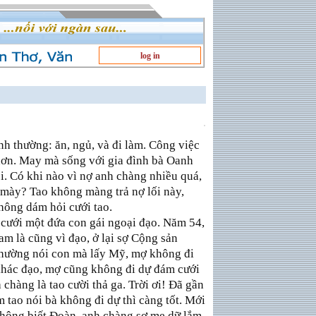
log in
nh thường: ăn, ngủ, và đi làm. Công việc
hơn. May mà sống với gia đình bà Oanh
ồi. Có khi nào vì nợ anh chàng nhiều quá,
mày? Tao không màng trả nợ lối này,
hông dám hỏi cưới tao.
cưới một đứa con gái ngoại đạo. Năm 54,
am là cũng vì đạo, ở lại sợ Cộng sản
hường nói con mà lấy Mỹ, mợ không đi
khác đạo, mợ cũng không đi dự đám cưới
 chàng là tao cười thả ga. Trời ơi! Đã gần
 tao nói bà không đi dự thì càng tốt. Mới
hông biết Đoàn, anh chàng sợ mẹ dữ lắm.