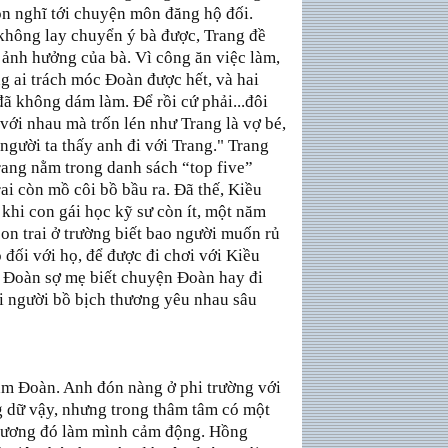
òn nghĩ tới chuyện môn đăng hộ đối.
 không lay chuyển ý bà được, Trang đề
 ảnh hưởng của bà. Vì công ăn việc làm,
ng ai trách móc Đoàn được hết, và hai
ã không dám làm. Để rồi cứ phải...đôi
 với nhau mà trốn lén như Trang là vợ bé,
người ta thấy anh đi với Trang." Trang
ang nằm trong danh sách “top five”
i còn mồ côi bồ bầu ra. Đã thế, Kiều
khi con gái học kỹ sư còn ít, một năm
con trai ở trường biết bao người muốn rủ
 đối với họ, để được đi chơi với Kiều
là Đoàn sợ mẹ biết chuyện Đoàn hay đi
i người bồ bịch thương yêu nhau sâu
ăm Đoàn. Anh đón nàng ở phi trường với
g dữ vậy, nhưng trong thâm tâm có một
ải lương đó làm mình cảm động. Hồng