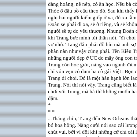
đàng hoàng, nề nếp, có ăn học. Nếu bà c
Thóc ở đâu bồ câu theo đó. Sau khi thấy
nghị hai người kiếm giốp ở xa, đủ xa tầm
Đoàn sẽ phải đi xa, sẽ ở riêng, và sẽ khô
người sẽ tự do yêu thương. Nhưng Đoàn đ
khi Trang bực mình tủi thân nói, "đi chơi
vợ nhỏ. Trang đâu phải đồ hủi mà anh sợ 
phàn nàn như vậy cũng phải. Tên Kiều Tr
những người đẹp ở UC do mấy ông con tra
Trang còn học giỏi, nàng vào ngành điện 
chỉ vỏn vẹn có dăm ba cô gái Việt . Bọn 
Trang đi chơi. Đó là một hân hạnh lớn lao
Trang. Nói thì nói vậy, Trang cũng biết 
chơi với Trang, mà bà thì không muốn ha
đậm.
*
* *
...Tháng chín, Trang đến New Orleans th
bó hoa hồng. Nàng cười nói sao cải lươn
chút vui, bởi vì đôi khi những cử chỉ c