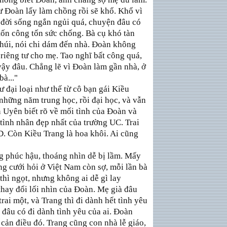
ư Đoàn lấy làm chồng rồi sẽ khổ. Khổ vì
 đời sống ngắn ngủi quá, chuyện đâu có
tốn công tốn sức chống. Bà cụ khó tàn
 thúi, nói chi dám đến nhà. Đoàn không
riêng tư cho mẹ. Tao nghĩ bất công quá,
ậy đâu. Chẳng lẽ vì Đoàn làm gần nhà, ở
à..."
 đại loại như thế từ cô bạn gái Kiều
những năm trung học, rồi đại học, và vẫn
ên Uyên biết rõ về mối tình của Đoàn và
 tình nhân đẹp nhất của trường UC. Trai
.D. Còn Kiều Trang là hoa khôi. Ai cũng
 phúc hậu, thoáng nhìn dễ bị lầm. Mấy
ng cưới hỏi ở Việt Nam còn sợ, mỗi lần bà
 thì ngọt, nhưng không ai dễ gì lay
thay đổi lối nhìn của Đoàn. Mẹ già đâu
rai một, và Trang thì đi dành hết tình yêu
đâu có đi dành tình yêu của ai. Đoàn
cản điều đó. Trang cũng con nhà lễ giáo,