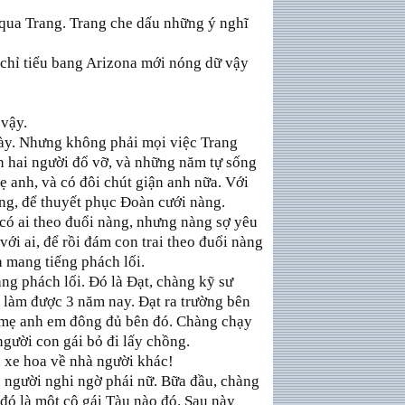
 qua Trang. Trang che dấu những ý nghĩ
chỉ tiểu bang Arizona mới nóng dữ vậy
 vậy.
này. Nhưng không phải mọi việc Trang
n hai người đổ vỡ, và những năm tự sống
 anh, và có đôi chút giận anh nữa. Với
nàng, để thuyết phục Đoàn cưới nàng.
có ai theo đuổi nàng, nhưng nàng sợ yêu
với ai, để rồi đám con trai theo đuổi nàng
h mang tiếng phách lối.
ng phách lối. Đó là Đạt, chàng kỹ sư
e làm được 3 năm nay. Đạt ra trường bên
 mẹ anh em đông đủ bên đó. Chàng chạy
 người con gái bỏ đi lấy chồng.
n xe hoa về nhà người khác!
 người nghi ngờ phái nữ. Bữa đầu, chàng
ó là một cô gái Tàu nào đó. Sau này