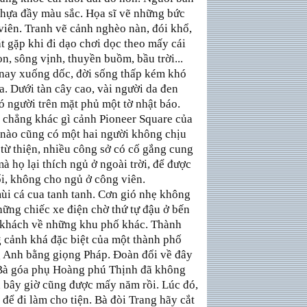
nhựa đầy màu sắc. Họa sĩ vẽ những bức
 viên. Tranh vẽ cảnh nghèo nàn, đói khổ,
t gặp khi đi dạo chơi dọc theo mấy cái
on, sông vịnh, thuyền buồm, bầu trời...
nay xuống dốc, đời sống thấp kém khó
 Dưới tàn cây cao, vài người da đen
ó người trên mặt phủ một tờ nhật báo.
g chẳng khác gì cảnh Pioneer Square của
 nào cũng có một hai người không chịu
 từ thiện, nhiều công sở có cố gắng cung
 họ lại thích ngủ ở ngoài trời, để được
ổi, không cho ngủ ở công viên.
ùi cá cua tanh tanh. Cơn gió nhẹ không
hững chiếc xe điện chờ thứ tự đậu ở bến
ưa khách về những khu phố khác. Thành
 cảnh khá đặc biệt của một thành phố
ng Anh bằng giọng Pháp. Đoàn đổi về đây
 Bà góa phụ Hoàng phú Thịnh đã không
n bây giờ cũng được mấy năm rồi. Lúc đó,
để đi làm cho tiện. Bà đòi Trang hãy cắt