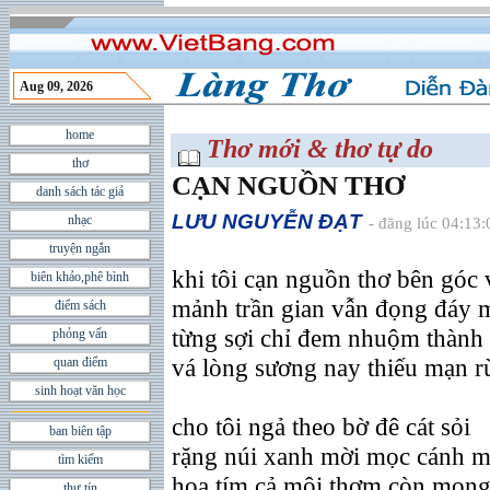
Aug 09, 2026
home
Thơ mới & thơ tự do
thơ
CẠN NGUỒN THƠ
danh sách tác giả
LƯU NGUYỄN ÐẠT
nhạc
- đăng lúc 04:13
truyện ngắn
khi tôi cạn nguồn thơ bên góc
biên khảo,phê bình
mảnh trần gian vẫn đọng đáy 
điểm sách
từng sợi chỉ đem nhuộm thành 
phỏng vấn
vá lòng sương nay thiếu mạn r
quan điểm
sinh hoạt văn học
cho tôi ngả theo bờ đê cát sỏi
ban biên tập
rặng núi xanh mời mọc cánh m
tìm kiếm
hoa tím cả môi thơm còn mong
thư tín