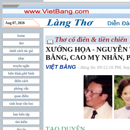
Aug 07, 2026
home
Thơ cổ điển & tiền chiến
thơ
XƯỚNG HỌA - NGUYỄN 
danh sách tác giả
BẰNG, CAO MỴ NHÂN,
nhạc
truyện ngắn
VIỆT BẰNG
- đăng lúc 09:12:10 PM, Sep
biên khảo,phê bình
điểm sách
phỏng vấn
quan điểm
sinh hoạt văn học
ban biên tập
tìm kiếm
TẠO DUYÊN
thư tín