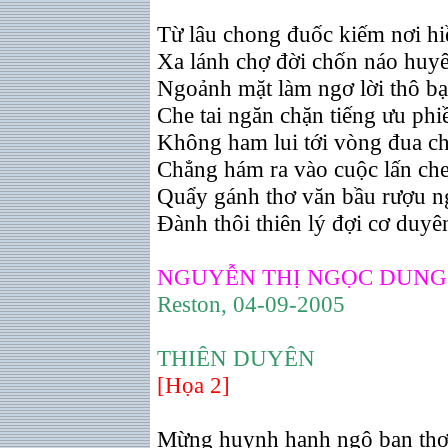
Từ lâu chong đuốc kiếm nơi hi
Xa lánh chợ đời chốn náo huy
Ngoảnh mặt làm ngơ lời thô b
Che tai ngăn chặn tiếng ưu phi
Không ham lui tới vòng đua c
Chẳng hám ra vào cuộc lấn ch
Quẩy gánh thơ văn bầu rượu n
Ðành thôi thiên lý đợi cơ duyê
NGUYỄN THỊ NGỌC DUNG
Reston, 04-09-2005
THIÊN DUYÊN
[Họa 2]
Mừng huynh hạnh ngộ bạn thơ