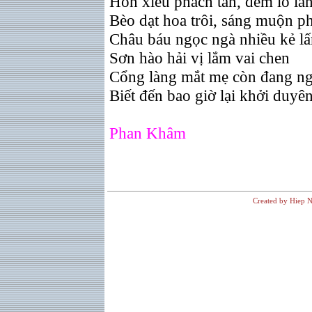
Hồn xiêu phách tán, đêm lo lắ
Bèo dạt hoa trôi, sáng muộn p
Châu báu ngọc ngà nhiều kẻ lấ
Sơn hào hải vị lắm vai chen
Cổng làng mắt mẹ còn đang n
Biết đến bao giờ lại khởi duyê
Phan Khâm
Created by Hiep N