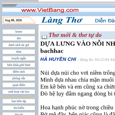
Aug 08, 2026
home
Thơ mới & thơ tự do
thơ
DỰA LƯNG VÀO NỖI NHỚ -
danh sách tác giả
bachhac
nhạc
truyện ngắn
HÀ HUYỀN CHI
- đăng lúc 04:22:04 A
biên khảo,phê bình
Núi dựa núi cho vơi niềm trống
điểm sách
Mình dựa nhau chia mặn muối
phỏng vấn
quan điểm
Em kề bên và em cũng xa chừ
sinh hoạt văn học
Ðò hệ lụy đắm ngang dòng bi t
ban biên tập
Hoa hạnh phúc nở trong chiều 
tìm kiếm
Bờ mê đây, bến giác cũng là đ
thư tín