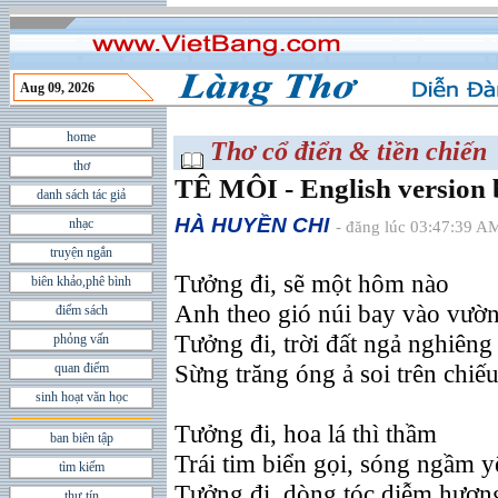
Aug 09, 2026
home
Thơ cổ điển & tiền chiến
thơ
TÊ MÔI - English version
danh sách tác giả
HÀ HUYỀN CHI
nhạc
- đăng lúc 03:47:39 A
truyện ngắn
Tưởng đi, sẽ một hôm nào
biên khảo,phê bình
Anh theo gió núi bay vào vườ
điểm sách
Tưởng đi, trời đất ngả nghiêng
phỏng vấn
Sừng trăng óng ả soi trên chiế
quan điểm
sinh hoạt văn học
Tưởng đi, hoa lá thì thầm
ban biên tập
Trái tim biển gọi, sóng ngầm 
tìm kiếm
Tưởng đi, dòng tóc diễm hươn
thư tín