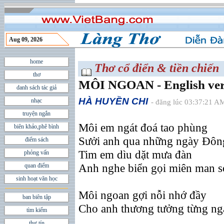
Aug 09, 2026
home
Thơ cổ điển & tiền chiến
thơ
MÔI NGOAN - English ver
danh sách tác giả
HÀ HUYỀN CHI
nhạc
- đăng lúc 03:37:21 A
truyện ngắn
Môi em ngát đoá tao phùng
biên khảo,phê bình
Sưởi anh qua những ngày Ðôn
điểm sách
Tim em dìu dặt mưa đàn
phỏng vấn
Anh nghe biển gọi miên man s
quan điểm
sinh hoạt văn học
Môi ngoan gợi nỗi nhớ đầy
ban biên tập
Cho anh thương tưởng từng ng
tìm kiếm
thư tín