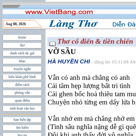
Aug 08, 2026
home
Thơ cổ điển & tiền chiến
thơ
VỠ SẦU
danh sách tác giả
HÀ HUYỀN CHI
nhạc
- đăng lúc 05:11:08 A
truyện ngắn
Vẫn có anh mà chẳng có anh
biên khảo,phê bình
Cái tâm hẹp lượng bất tri tình
điểm sách
Cái ghen bốc hoả thiêu tam mu
phỏng vấn
Chuyện nhỏ từng em dấy lửa b
quan điểm
sinh hoạt văn học
Vẫn nhớ em mà chẳng nhớ em
ban biên tập
(Tình sâu nghĩa nặng dễ gì qu
tìm kiếm
Ðôi khi anh thấy đời vô nghĩa
thư tín