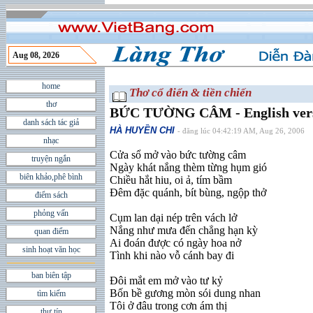
Aug 08, 2026
home
Thơ cổ điển & tiền chiến
thơ
BỨC TƯỜNG CÂM - English vers
danh sách tác giả
HÀ HUYỀN CHI
- đăng lúc 04:42:19 AM, Aug 26, 2006
nhạc
Cửa sổ mở vào bức tường câm
truyện ngắn
Ngày khát nắng thèm từng hụm gió
biên khảo,phê bình
Chiều hắt hiu, oi ả, tím bầm
Ðêm đặc quánh, bít bùng, ngộp thở
điểm sách
phỏng vấn
Cụm lan dại nép trên vách lở
Nắng như mưa đến chẳng hạn kỳ
quan điểm
Ai đoán được có ngày hoa nở
sinh hoạt văn học
Tình khi nào vỗ cánh bay đi
ban biên tập
Ðôi mắt em mở vào tư kỷ
Bốn bề gương mòn sói dung nhan
tìm kiếm
Tôi ở đâu trong cơn ám thị
thư tín