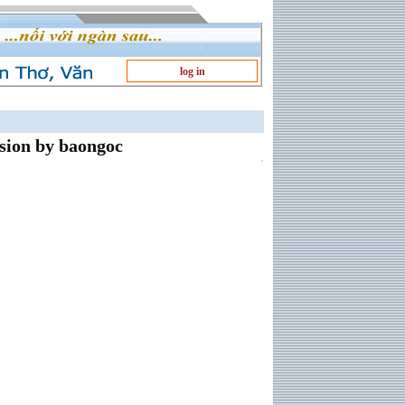
log in
ion by baongoc