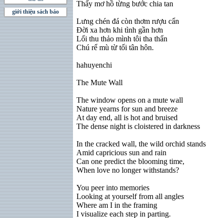
Thấy mơ hồ từng bước chia tan
giới thiệu sách báo
Lưng chén đá còn thơm rượu cẩn
Ðời xa hơn khi tình gần hơn
Lối thu thảo mình tôi tha thẩn
Chú rể mù từ tối tân hôn.
hahuyenchi
The Mute Wall
The window opens on a mute wall
Nature yearns for sun and breeze
At day end, all is hot and bruised
The dense night is cloistered in darkness
In the cracked wall, the wild orchid stands
Amid capricious sun and rain
Can one predict the blooming time,
When love no longer withstands?
You peer into memories
Looking at yourself from all angles
Where am I in the framing
I visualize each step in parting.