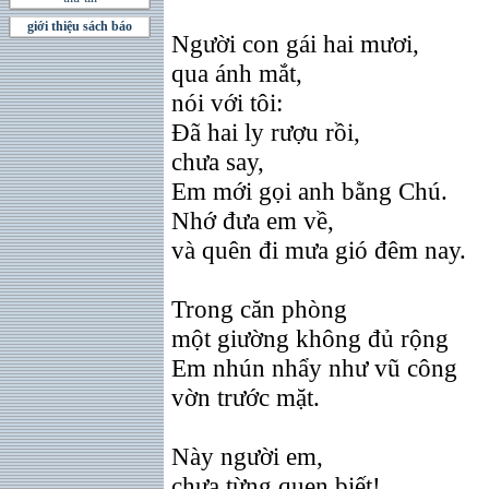
giới thiệu sách báo
Người con gái hai mươi,
qua ánh mắt,
nói với tôi:
Ðã hai ly rượu rồi,
chưa say,
Em mới gọi anh bằng Chú.
Nhớ đưa em về,
và quên đi mưa gió đêm nay.
Trong căn phòng
một giường không đủ rộng
Em nhún nhẩy như vũ công
vờn trước mặt.
Này người em,
chưa từng quen biết!