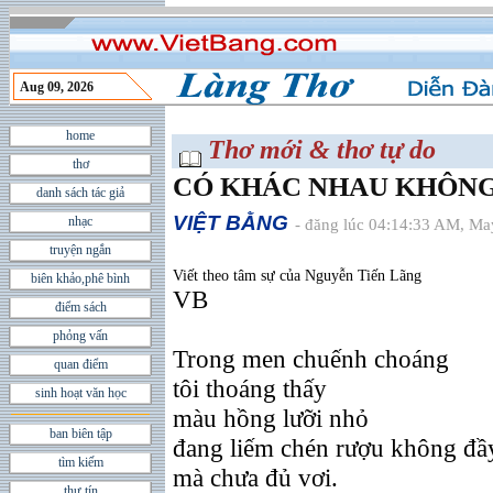
Aug 09, 2026
home
Thơ mới & thơ tự do
thơ
CÓ KHÁC NHAU KHÔN
danh sách tác giả
VIỆT BẰNG
nhạc
- đăng lúc 04:14:33 AM, Ma
truyện ngắn
Viết theo tâm sự của Nguyễn Tiến Lãng
biên khảo,phê bình
VB
điểm sách
phỏng vấn
Trong men chuếnh choáng
quan điểm
tôi thoáng thấy
sinh hoạt văn học
màu hồng lưỡi nhỏ
ban biên tập
đang liếm chén rượu không đầ
tìm kiếm
mà chưa đủ vơi.
thư tín