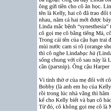
ông gửi tiền cho cô ăn học. Li
tên là Kelly, hai cô đã trao đổi
nhau, năm cả hai mới được bảy
Linda mắc bệnh “synesthesia” 
cô gọi mẹ cô bằng tiếng Má, c
Trong cái tên của cậu bạn trai 
mùi nước cam si rô (orange she
thì cô nghe Linda
bạc hà (
Lind
sống chung với cô sau này là L
cần (parsnip). Ông cậu Harper 
Vì tính thờ ơ của mẹ đối với cô
Bobby (là anh em họ của Kelly
rồi trong lúc nhà vắng thì hãm
kể cho Kelly biết và bạn cô bảo
Từ đó, cô không gọi mẹ cô là M