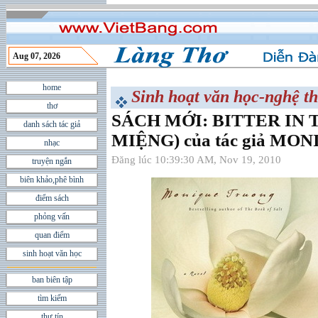
Aug 07, 2026
home
Sinh hoạt văn học-nghệ th
thơ
SÁCH MỚI: BITTER IN
danh sách tác giả
MIỆNG) của tác giả M
nhạc
Đăng lúc 10:39:30 AM, Nov 19, 2010
truyện ngắn
biên khảo,phê bình
điểm sách
phỏng vấn
quan điểm
sinh hoạt văn học
ban biên tập
tìm kiếm
thư tín