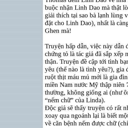
buộc nhận Linh Dao mà thật l
giải thích tại sao bà lạnh lùng 
đặt cho Linh Dao), nhất là càn
Ghen mà!
Truyện hấp dẫn, việc này dẫn 
chứng tỏ là tác giả đã sắp xếp 
thận. Truyện đề cập tới tình bạ
yêu (thế nào là tình yêu?), gia 
ruột thịt máu mủ mới là gia đì
miền Nam nước Mỹ thập niên 70
thường, không giống ai (như ô
“nếm chữ” của Linda).
Độc giả sẽ thấy truyện có rất n
xoay qua ngoảnh lại là biết mộ
về căn bệnh nếm được chữ (chỉ 