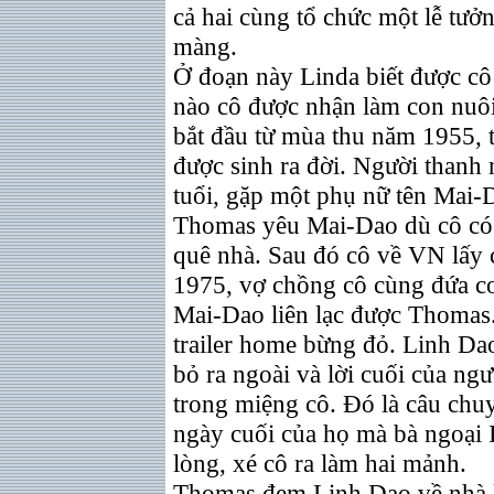
cả hai cùng tổ chức một lễ tư
màng.
Ở đoạn này Linda biết được cô 
nào cô được nhận làm con nuôi
bắt đầu từ mùa thu năm 1955, t
được sinh ra đời. Người thanh 
tuổi, gặp một phụ nữ tên Mai-
Thomas yêu Mai-Dao dù cô có c
quê nhà. Sau đó cô về VN lấy
1975, vợ chồng cô cùng đứa co
Mai-Dao liên lạc được Thomas
trailer home bừng đỏ. Linh Dao
bỏ ra ngoài và lời cuối của ngư
trong miệng cô. Đó là câu chu
ngày cuối của họ mà bà ngoại Ir
lòng, xé cô ra làm hai mảnh.
Thomas đem Linh Dao về nhà 