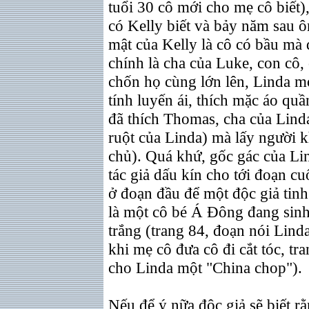
tuổi 30 cô mới cho mẹ cô biết)
có Kelly biết và bảy năm sau ô
mật của Kelly là cô có bầu mà 
chính là cha của Luke, con cô, 
chốn họ cùng lớn lên, Linda mớ
tính luyến ái, thích mặc áo qu
đã thích Thomas, cha của Lin
ruột của Linda) mà lấy người 
chủ). Quá khứ, gốc gác của Li
tác giả dấu kín cho tới đoạn c
ở đoạn đầu để một độc giả tin
là một cô bé Á Đông đang sin
trắng (trang 84, đoạn nói Lin
khi mẹ cô đưa cô đi cắt tóc, tr
cho Linda một "China chop"
Nếu để ý nữa độc giả sẽ biết rằ