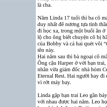
là cha.
Năm Linda 17 tuổi thì ba cô m
duy nhất để nương tựa tinh thầ
đi học xa, trong một buổi ăn ở
lộ cho ông biết chuyện cô bị 
của Bobby và cả hai quét vôi “
tên này.
Hai năm sau thì bà ngoại cô mấ
Ông cậu Harper ở với bạn trai,
nhân vừa giám đốc nhà hòm Ce
Eternal Rest. Hai người hay đi
vì rớt máy bay.
Linda gặp bạn trai Leo gần bả
với nhau được hai năm. Leo học