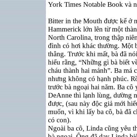
York Times Notable Book và nhi
Bitter in the Mouth được kể ở 
Hammerick lớn lên từ một thàn
North Carolina, trong thập niê
đình có hơi khác thường. Một b
thẳng. Trước khi mất, bà đã nó
hiểu rằng, “Những gì bà biết về
cháu thành hai mảnh”. Ba má 
nhưng không có hạnh phúc. Rồ
trước bà ngoại hai năm. Ba cô
DeAnne thì lạnh lùng, dường n
được, (sau này độc giả mới hiể
muốn, vì khi lấy ba cô, bà đã 
có con).
Ngoài ba cô, Linda cũng yêu t
bà ngoại. Ông đã dạy Linda bi