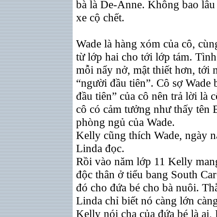
bà là De-Anne. Không bao lâu 
xe cộ chết.
Wade là hàng xóm của cô, cùng
từ lớp hai cho tới lớp tám. Tìn
mỗi nẩy nở, mật thiết hơn, tớ
“người đầu tiên”. Cô sợ Wade 
đầu tiên” của cô nên trả lời là
cô có cảm tưởng như thấy tên 
phòng ngủ của Wade.
Kelly cũng thích Wade, ngày n
Linda đọc.
Rồi vào năm lớp 11 Kelly mang
độc thân ở tiểu bang South Car
đó cho đứa bé cho bà nuôi. Thằ
Linda chỉ biết nó càng lớn cà
Kelly nói cha của đứa bé là ai,