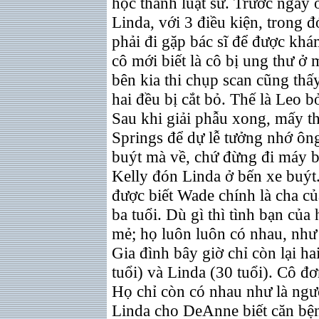
học thành luật sư. Trước ngày
Linda, với 3 điều kiện, trong đ
phải đi gặp bác sĩ để được khá
cô mới biết là cô bị ung thư ở
bên kia thi chụp scan cũng thấ
hai đều bị cắt bỏ. Thế là Leo b
Sau khi giải phẫu xong, mấy t
Springs để dự lễ tưởng nhớ ông
buýt mà về, chứ đừng đi máy b
Kelly đón Linda ở bến xe buýt.
được biết Wade chính là cha c
ba tuổi. Dù gì thì tình bạn của
mẻ; họ luôn luôn có nhau, như
Gia đình bây giờ chỉ còn lại h
tuổi) và Linda (30 tuổi). Cô đơ
Họ chỉ còn có nhau như là ngư
Linda cho DeAnne biết căn bệ