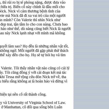
, thì rủi ro bị té phỏng nặng, được đưa vào
chữa trị. Biến cố này chính là đầu mối cho
 Nick. Nick vì cảm thương bệnh tình của
rie mà Nick đã đi xa vai trò của một người
hân mình? Còn Valerie thì nhìn Nick như
, đẹp trai, tận tâm lo cho con nàng. Chưa bao
hảo như thế, dù nàng cũng biết Nick là người
 sau này Nick lạnh nhạt với mình mà không
 quyết làm sao? Họ đều là những nhân vật tốt,
 không ngờ. Mỗi người đã gặp phải thử thách
thế xảy đến cho họ. Họ sẽ tự hỏi họ và tìm
Valerie. Tôi thấy nhân vật nào cũng có cái lý
y. Tôi cũng đồng ý với cái đoạn kết mà tác
khi Tessa mở rộng cửa đón Nick trở về, tha
ếu hiểu rằng không ai là hoàn hảo và đừng vì
hiện tại nên cô rất thành công.
y và University of Virginia School of Law.
y ở Manhattan, cô đổi qua sống bên Luân