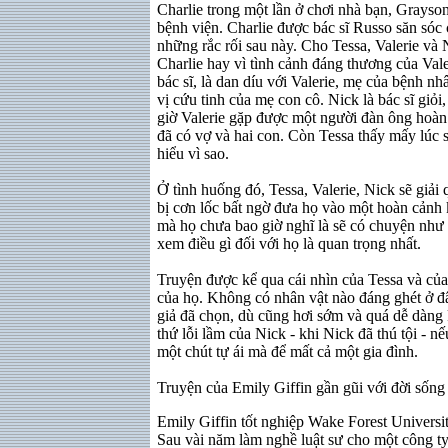
Charlie trong một lần ở chơi nhà bạn, Grayson
bệnh viện. Charlie được bác sĩ Russo săn sóc 
những rắc rối sau này. Cho Tessa, Valerie và
Charlie hay vì tình cảnh đáng thương của Vale
bác sĩ, là dan díu với Valerie, mẹ của bệnh n
vị cứu tinh của mẹ con cô. Nick là bác sĩ giỏi
giờ Valerie gặp được một người đàn ông hoàn 
đã có vợ và hai con. Còn Tessa thấy mấy lúc
hiểu vì sao.
Ở tình huống đó, Tessa, Valerie, Nick sẽ giải
bị cơn lốc bất ngờ đưa họ vào một hoàn cảnh
mà họ chưa bao giờ nghĩ là sẽ có chuyện như 
xem điều gì đối với họ là quan trọng nhất.
Truyện được kể qua cái nhìn của Tessa và của 
của họ. Không có nhân vật nào đáng ghét ở đâ
giả đã chọn, dù cũng hơi sớm và quá dễ dàng 
thứ lỗi lầm của Nick - khi Nick đã thú tội - n
một chút tự ái mà để mất cả một gia đình.
Truyện của Emily Giffin gần gũi với đời sống 
Emily Giffin tốt nghiệp Wake Forest Universit
Sau vài năm làm nghề luật sư cho một công t