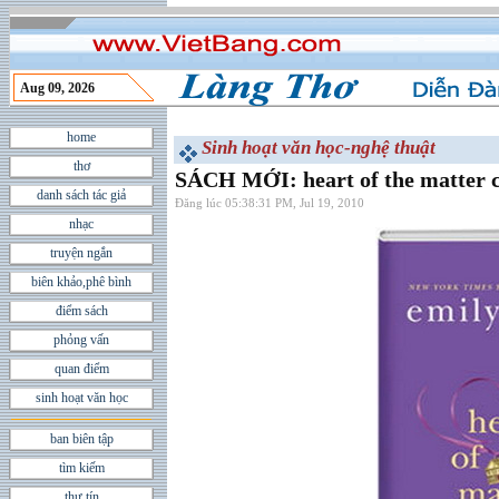
Aug 09, 2026
home
Sinh hoạt văn học-nghệ thuật
thơ
SÁCH MỚI: heart of the matter củ
danh sách tác giả
Đăng lúc 05:38:31 PM, Jul 19, 2010
nhạc
truyện ngắn
biên khảo,phê bình
điểm sách
phỏng vấn
quan điểm
sinh hoạt văn học
ban biên tập
tìm kiếm
thư tín