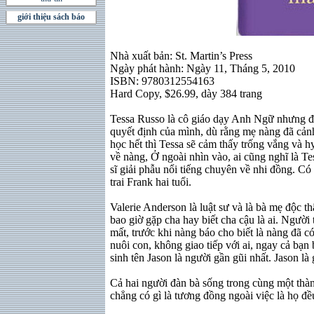
giới thiệu sách báo
Nhà xuất bản: St. Martin’s Press
Ngày phát hành: Ngày 11, Tháng 5, 2010
ISBN: 9780312554163
Hard Copy, $26.99, dày 384 trang
Tessa Russo là cô giáo dạy Anh Ngữ nhưng đã
quyết định của mình, dù rằng mẹ nàng đã cảnh 
học hết thì Tessa sẽ cảm thấy trống vắng và hy
về nàng, Ở ngoài nhìn vào, ai cũng nghĩ là Tes
sĩ giải phẫu nổi tiếng chuyên về nhi đồng. Có
trai Frank hai tuổi.
Valerie Anderson là luật sư và là bà mẹ độc th
bao giờ gặp cha hay biết cha cậu là ai. Người 
mất, trước khi nàng báo cho biết là nàng đã c
nuôi con, không giao tiếp với ai, ngay cả bạn 
sinh tên Jason là người gần gũi nhất. Jason là 
Cả hai người đàn bà sống trong cùng một thà
chẳng có gì là tương đồng ngoài việc là họ đề