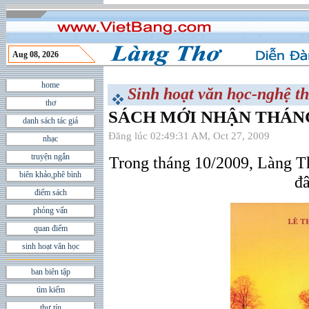
Aug 08, 2026
home
Sinh hoạt văn học-nghệ th
thơ
SÁCH MỚI NHẬN THÁNG 
danh sách tác giả
Đăng lúc 02:49:31 AM, Oct 27, 2009
nhạc
truyện ngắn
Trong tháng 10/2009, Làng T
biên khảo,phê bình
đâ
điểm sách
phỏng vấn
quan điểm
sinh hoạt văn học
ban biên tập
tìm kiếm
thư tín