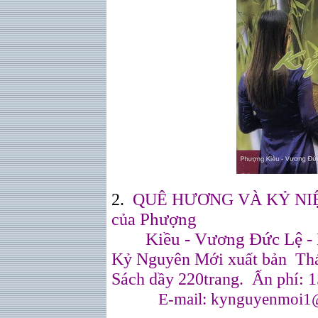
2.
QUÊ HƯƠNG VÀ KỶ NIỆM
của
Phượng
Kiều - Vương Đức Lệ - Lê
Kỷ Nguyên Mới xuất bản Th
Sách dầy 220trang. Ấn phí:
E-mail: kynguyenmoi1