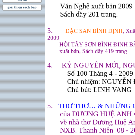
Văn Ngh
ệ xuất bản 2009
giới thiệu sách báo
Sách dầy 201 trang.
3.
ĐẶC SAN BÌNH ĐỊNH
, Xu
2009
HỘI TÂY SƠN BÌNH ĐỊNH BẮ
xuất bản,
Sách dầy 419 trang
4. KỶ NGUYÊN MỚI, NG
Số
100
Tháng 4 - 2009
Chủ nhiệm:
NGUYỄN 
Chủ bút:
LINH VANG
5
.
THƠ THƠ… & NHỮNG 
của DƯƠNG HUỆ ANH và
về nhà thơ
Dương Huệ A
NXB. Thanh Niên 08 - 2