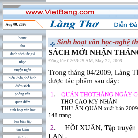
Aug 08, 2026
home
Sinh hoạt văn học-nghệ th
thơ
SÁCH MỚI NHẬN THÁNG 
danh sách tác giả
Đăng lúc 02:59:25 AM, May 22, 2009
nhạc
truyện ngắn
Trong tháng 04/2009, Làng T
biên khảo,phê bình
đ
ượ
c
tác ph
ẩ
m sau đây:
điểm sách
1
.
QUÁN THƠTHÁNG NGÀY C
phỏng vấn
THƠ CAO MỴ NHÂN
quan điểm
THƯ ẤN QUÁN xuất bản 2009, 
sinh hoạt văn học
148 trang
ban biên tập
2
.
HỒI XUÂN, Tập truyện
tìm kiếm
LAN
–
thư tín